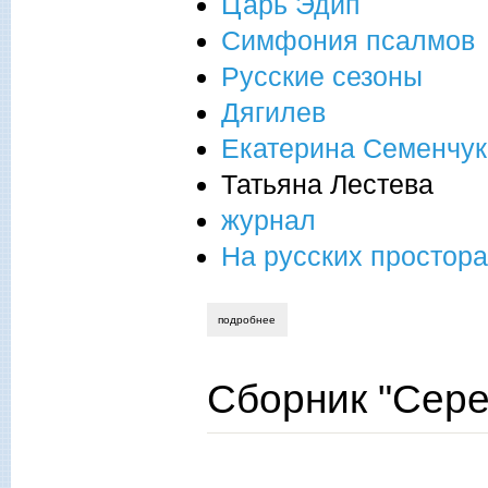
Царь Эдип
Симфония псалмов
Русские сезоны
Дягилев
Екатерина Семенчук
Татьяна Лестева
журнал
На русских простор
подробнее
о стравинский - гигант двадцатого стол
Сборник "Сере