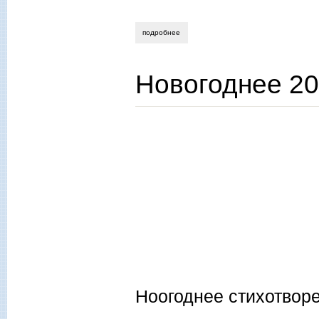
подробнее
о о "циниках" без цинизма.
Новогоднее 2
Ноогоднее стихотвор