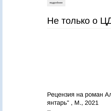
подробнее
о осторожно! трансгуманизм без гуман
Не только о Ц
Рецензия на роман А
янтарь" , М., 2021