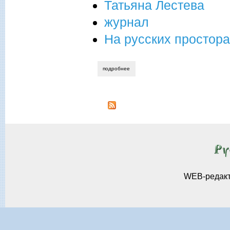
Татьяна Лестева
журнал
На русских простор
подробнее
о стравинский - гигант двадцатого стол
WEB-редак