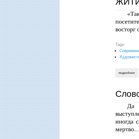
ЖИТИ
«Та
посетит
восторг 
Tags:
Современ
Художеств
подробнее
о 
Слово
Да 
выступл
иногда с
мертво…