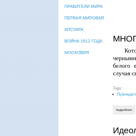
ПРАВИТЕЛИ МИРА
ПЕРВАЯ МИРОВАЯ
АПСУАРА
МНО
ВОЙНА 1812 ГОДА
Кот
МОСКОВИЯ
черными
белого 
случая с
Tags:
Публицист
подробнее
о 
Идеол