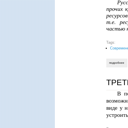
Русс
прочих 
ресурсо
т.е. ре
частью 
Tags:
Современ
подробнее
о 
ТРЕТ
В п
возможн
виде у 
устроить