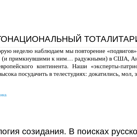
ГОНАЦИОНАЛЬНЫЙ ТОТАЛИТАР
орую неделю наблюдаем мы повторение «подвигов»
 (и примкнувшими к ним… радужными) в США, Англ
европейского континента. Наши «эксперты-патри
высока посудачить в телестудиях: докатились, мол,
ика
многонациональный тоталитаризм
огия созидания. В поисках русск