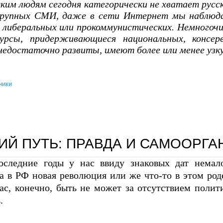
ким людям сегодня категорически не хватает русски
крупных СМИ, даже в сети Интернет мы наблюда
в либеральных или прокоммунистических. Немногочи
сурсы, придерживающиеся национальных, консер
недостаточно развиты, имеют более или менее узк
ники
сергей задумов: «делать то, что в русских интересах»
ИЙ ПУТЬ: ПРАВДА И САМООРГ
оследние годы у нас ввиду знаковых дат немал
а в РФ новая революция или же что-то в этом род
нас, конечно, быть не может за отсутствием поли
.