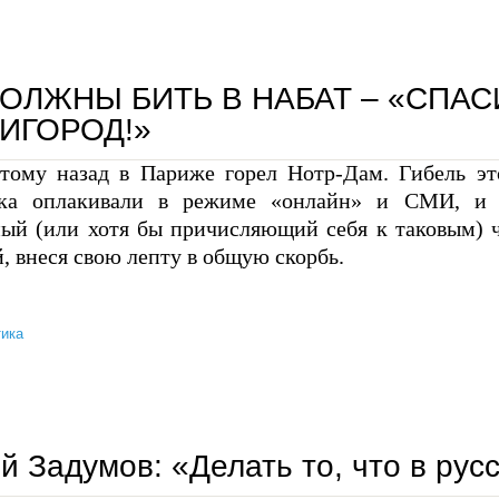
о спорах, царе и народе
ОЛЖНЫ БИТЬ В НАБАТ – «СПАС
ИГОРОД!»
 тому назад в Париже горел Нотр-Дам. Гибель эт
ка оплакивали в режиме «онлайн» и СМИ, и б
ный (или хотя бы причисляющий себя к таковым) 
, внеся свою лепту в общую скорбь.
ика
мы должны бить в набат – «спасите звенигород!»
й Задумов: «Делать то, что в рус