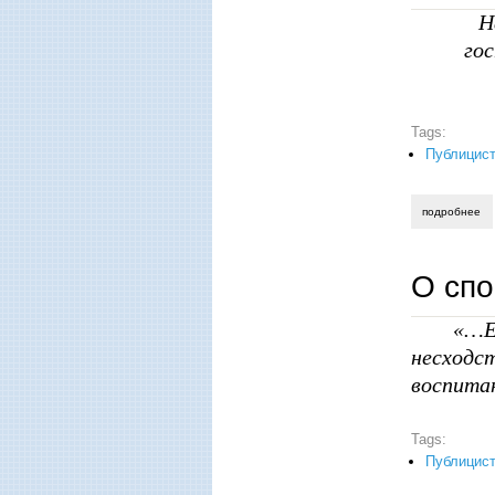
Н
го
Tags:
Публицист
подробнее
о 
О спо
«…Е
несходс
воспитан
Tags:
Публицист