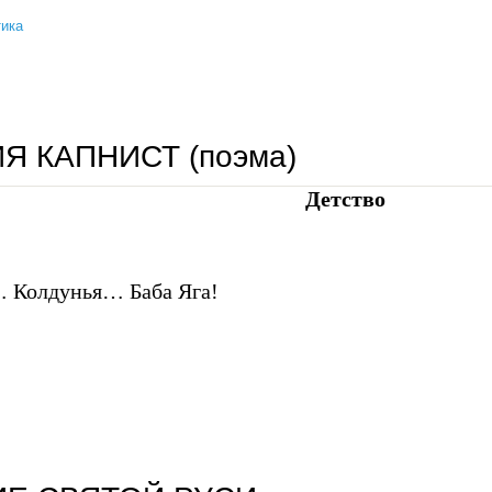
ика
третий путь: правда и самоорганизация
Я КАПНИСТ (поэма)
Детство
 Колдунья… Баба Яга!
мария капнист (поэма)