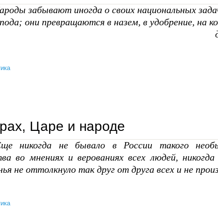
ароды забывают иногда о своих национальных зада
спода; они превращаются в назем, в удобрение, на
ика
идеология созидания. в поисках русской альтернативы
рах, Царе и народе
ще никогда не бывало в России такого необы
тва во мнениях и верованиях всех людей, никогда
ья не оттолкнуло так друг от друга всех и не произ
ика