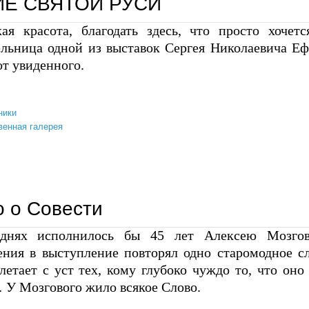
Е СВЯТОЙ РУСИ
кая красота, благодать здесь, что просто хочет
ельница одной из выставок Сергея Николаевича Еф
от увиденного.
ники
енная галерея
житие святой руси
 о Совести
днях исполнилось бы 45 лет Алексею Мозгово
ения в выступление повторял одно старомодное с
летает с уст тех, кому глубоко чуждо то, что оно 
 У Мозгового жило всякое Слово.