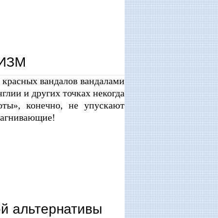
ИЗМ
 красных вандалов вандалами
ии и других точках некогда
оты», конечно, не упускают
 загнивающие!
ой альтернативы