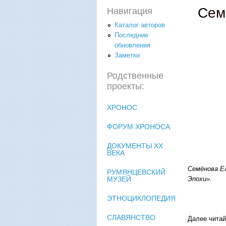
Сем
Навигация
Каталог авторов
Последние
обновления
Заметки
Родственные
проекты:
ХРОНОС
ФОРУМ ХРОНОСА
ДОКУМЕНТЫ XX
ВЕКА
Семёнова Е
РУМЯНЦЕВСКИЙ
МУЗЕЙ
Эпохи».
ЭТНОЦИКЛОПЕДИЯ
СЛАВЯНСТВО
Далее читай