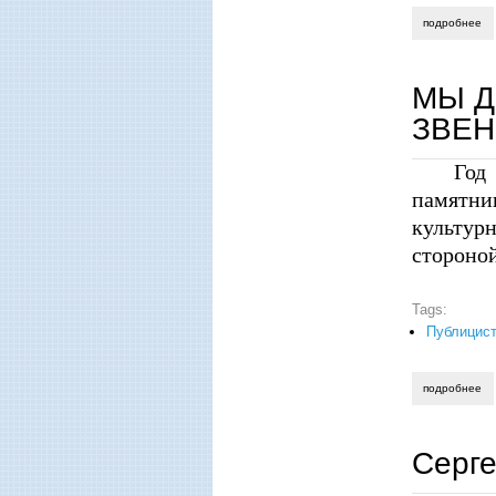
подробнее
о 
МЫ Д
ЗВЕН
Год
памятни
культур
стороной
Tags:
Публицист
подробнее
о 
Серге