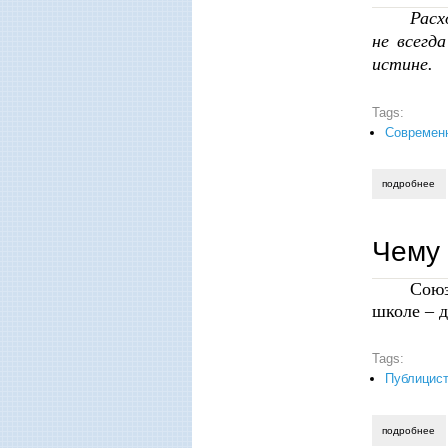
Расх
не всегд
истине.
Tags:
Современ
подробнее
о 
Чему 
Союз
школе – 
Tags:
Публицист
подробнее
о 