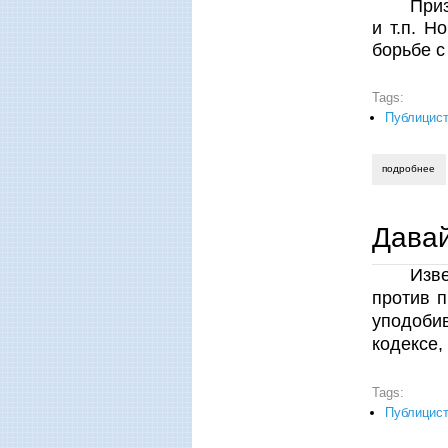
Приз
и т.п. Н
борьбе с
Tags:
Публицист
подробнее
о 
Давай
Изв
против п
уподоби
кодексе
Tags:
Публицист