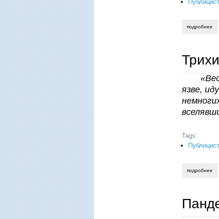
Публицист
подробнее
о 
Трих
«Вес
язве, ид
немноги
вселявши
Tags:
Публицист
подробнее
о 
Панд