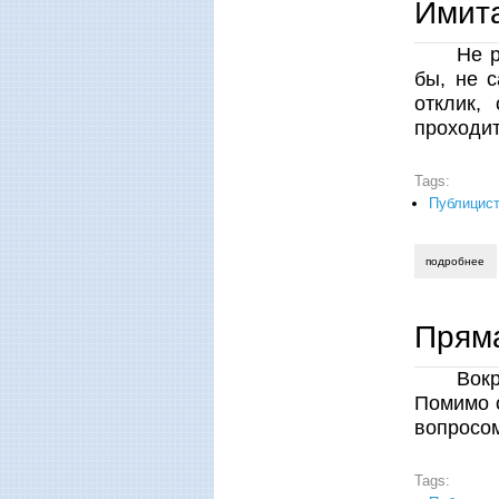
Имита
Не р
бы, не 
отклик,
проходит
Tags:
Публицист
подробнее
о 
Пряма
Вок
Помимо 
вопросом
Tags: