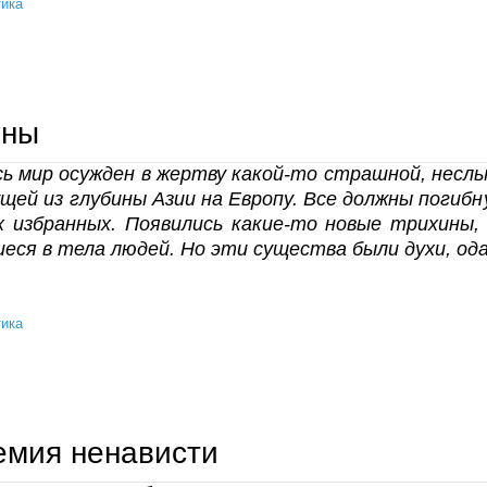
ика
прямая речь продюсеров «великой пандемии»
ины
ь мир осужден в жертву какой-то страшной, неслы
ущей из глубины Азии на Европу. Все должны погиб
х избранных. Появились какие-то новые трихины,
еся в тела людей. Но эти существа были духи, ода
ика
трихины
емия ненависти