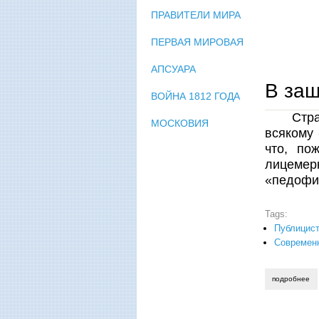
ПРАВИТЕЛИ МИРА
ПЕРВАЯ МИРОВАЯ
АПСУАРА
В защ
ВОЙНА 1812 ГОДА
Стр
МОСКОВИЯ
всякому 
что, по
лицемерн
«педофи
Tags:
Публицист
Современ
подробнее
о 