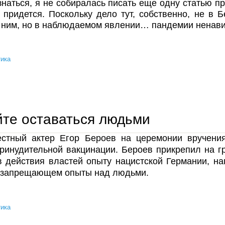
наться, я не собиралась писать еще одну статью п
о придется. Поскольку дело тут, собственно, не в 
 ним, но в наблюдаемом явлении… пандемии ненави
ика
пандемия ненависти
те оставаться людьми
естный актер Егор Бероев на церемонии вручен
ринудительной вакцинации. Бероев прикрепил на г
в действия властей опыту нацистской Германии, н
, запрещающем опыты над людьми.
ика