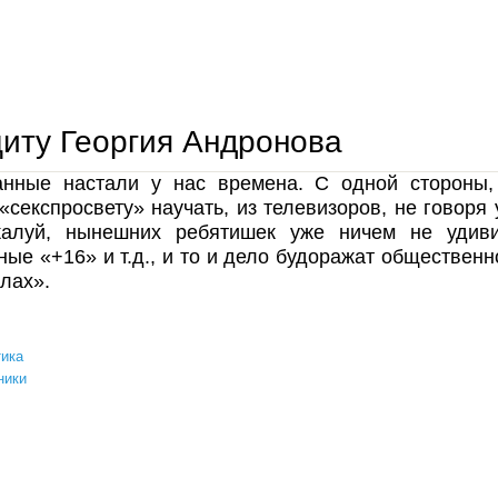
иту Георгия Андронова
анные настали у нас времена. С одной стороны,
«секспросвету» научать, из телевизоров, не говоря 
жалуй, нынешних ребятишек уже ничем не удиви
ые «+16» и т.д., и то и дело будоражат общественн
лах».
ика
ники
в защиту георгия андронова