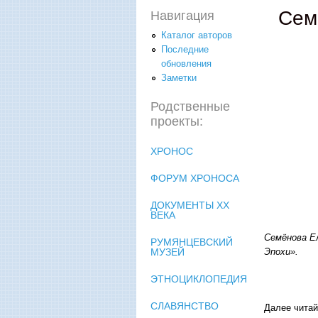
Сем
Навигация
Каталог авторов
Последние
обновления
Заметки
Родственные
проекты:
ХРОНОС
ФОРУМ ХРОНОСА
ДОКУМЕНТЫ XX
ВЕКА
Семёнова Е
РУМЯНЦЕВСКИЙ
МУЗЕЙ
Эпохи».
ЭТНОЦИКЛОПЕДИЯ
СЛАВЯНСТВО
Далее читай