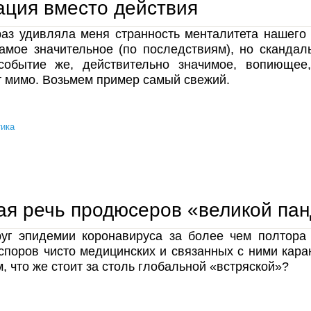
ция вместо действия
аз удивляла меня странность менталитета нашего 
самое значительное (по последствиям), но сканда
 событие же, действительно значимое, вопиющее
 мимо. Возьмем пример самый свежий.
ика
имитация вместо действия
я речь продюсеров «великой па
руг эпидемии коронавируса за более чем полтора
споров чисто медицинских и связанных с ними кара
, что же стоит за столь глобальной «встряской»?