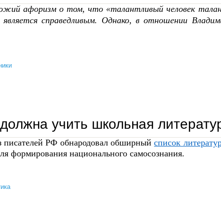
ожий афоризм о том, что «талантливый человек талант
а является справедливым. Однако, в отношении Владим
ники
владимир тиссен: «идея, несущая благородство, никогда не выйдет из моды»
должна учить школьная литерату
 писателей РФ обнародовал обширный
список литерату
для формирования национального самосознания.
ика
чему должна учить школьная литература?