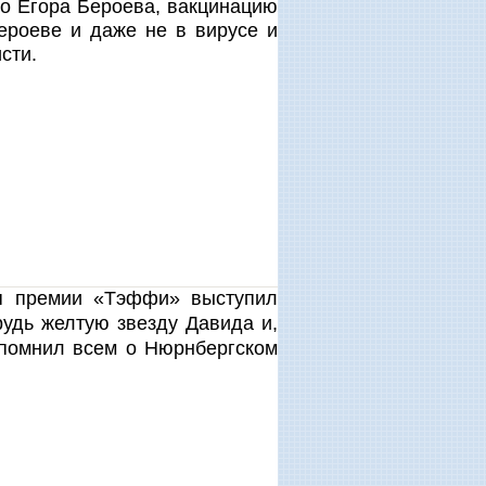
ро Егора Бероева, вакцинацию
Бероеве и даже не в вирусе и
сти.
ия премии «Тэффи» выступил
рудь желтую звезду Давида и,
апомнил всем о Нюрнбергском