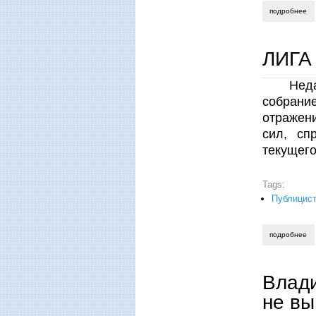
подробнее
о 
ЛИГА
Нед
собрани
отражен
сил, сп
текущего
Tags:
Публицист
подробнее
о 
Влади
не вы