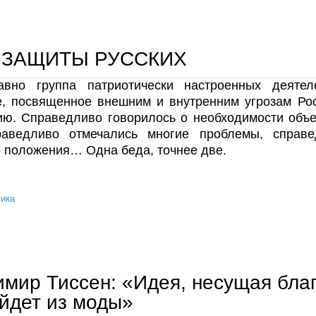
давайте оставаться людьми
 ЗАЩИТЫ РУССКИХ
авно группа патриотически настроенных деятел
е, посвященное внешним и внутренним угрозам Рос
ию. Справедливо говорилось о необходимости объе
раведливо отмечались многие проблемы, справ
 положения… Одна беда, точнее две.
ика
лига защиты русских
мир Тиссен: «Идея, несущая благ
йдет из моды»