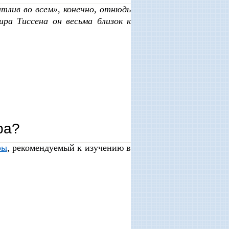
лив во всем», конечно, отнюдь
ира Тиссена он весьма близок к
ра?
ры
, рекомендуемый к изучению в