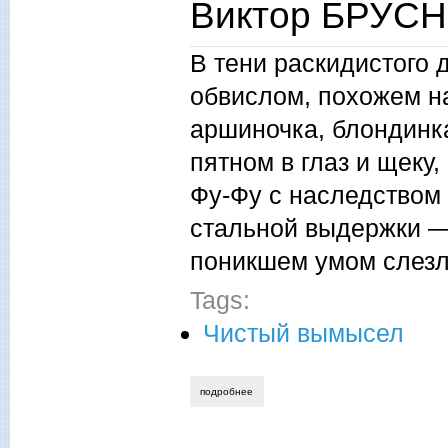
Виктор БРУСН
В тени раскидистого 
обвислом, похожем н
аршиночка, блондинка
пятном в глаз и щеку
Фу-Фу с наследством 
стальной выдержки —
поникшем умом слезл
Tags:
Чистый вымысел
подробнее
о виктор брусницин. неземная любовь