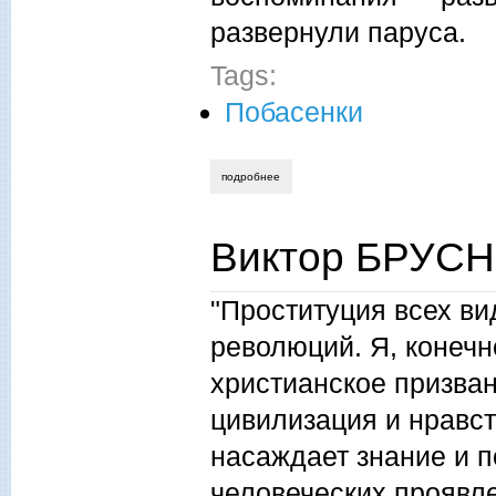
развернули паруса.
Tags:
Побасенки
подробнее
о виктор брусницин. вода
Виктор БРУС
"Проституция всех ви
революций. Я, конечн
христианское призва
цивилизация и нравс
насаждает знание и 
человеческих проявл