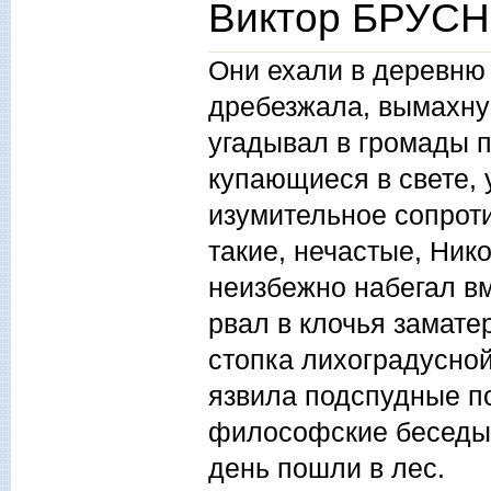
Виктор БРУСН
Они ехали в деревню
дребезжала, вымахнув
угадывал в громады 
купающиеся в свете, 
изумительное сопрот
такие, нечастые, Ник
неизбежно набегал вм
рвал в клочья замате
стопка лихоградусной
язвила подспудные пс
философские беседы 
день пошли в лес.