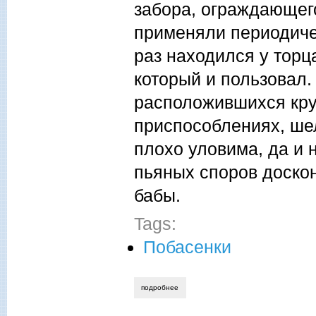
забора, ограждающего
применяли периодичес
раз находился у торц
который и пользовал.
расположившихся кру
приспособлениях, шел
плохо уловима, да и 
пьяных споров доскон
бабы.
Tags:
Побасенки
подробнее
о виктор брусницин. твёрдость намере