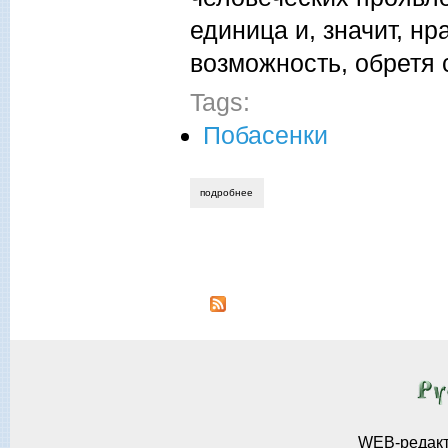
единица и, значит, н
возможность, обретя 
Tags:
Побасенки
подробнее
о виктор брусницин. море
Страницы
WEB-редак