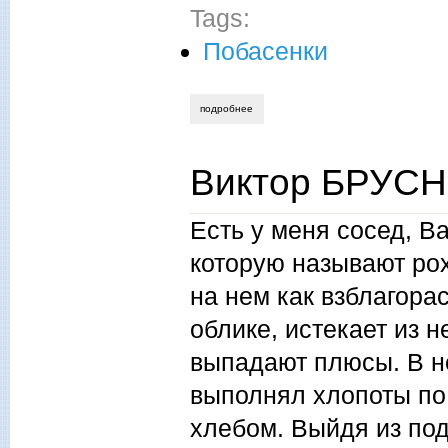
Tags:
Побасенки
подробнее
о виктор брусницин. типус
Виктор БРУСН
Есть у меня сосед, В
которую называют рох
на нем как взблагора
облике, истекает из 
выпадают плюсы. В н
выполнял хлопоты по
хлебом. Выйдя из по