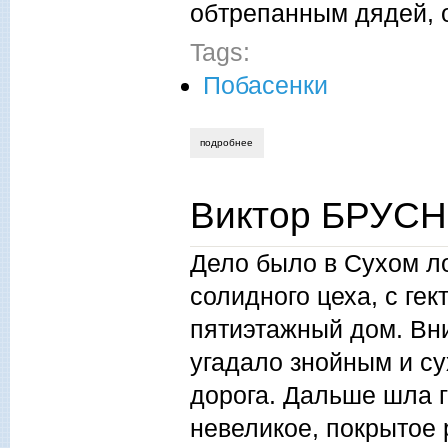
обтрепанным дядей, 
Tags:
Побасенки
подробнее
о виктор брусницин. верзила
Виктор БРУСН
Дело было в Сухом л
солидного цеха, с ге
пятиэтажный дом. Вн
угадало знойным и су
дорога. Дальше шла г
невеликое, покрытое