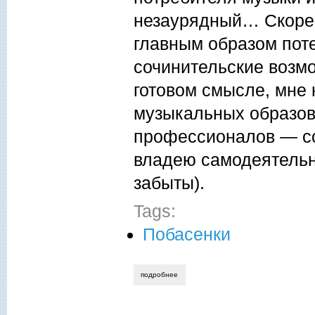
незаурядный… Скорей 
главным образом пот
сочинительские возм
готовом смысле, мне
музыкальных образов,
профессионалов — со
владею самодеятельно
забыты).
Tags:
Побасенки
подробнее
о виктор брусницин. кстати, о музыке