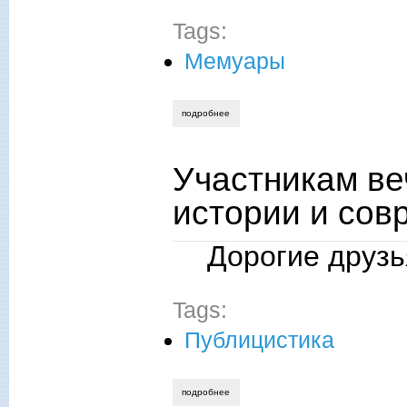
Tags:
Мемуары
подробнее
о техникумовская юность и начало тру
Участникам ве
истории и сов
Дорогие друз
Tags:
Публицистика
подробнее
о участникам вечера «сталинизм: урок