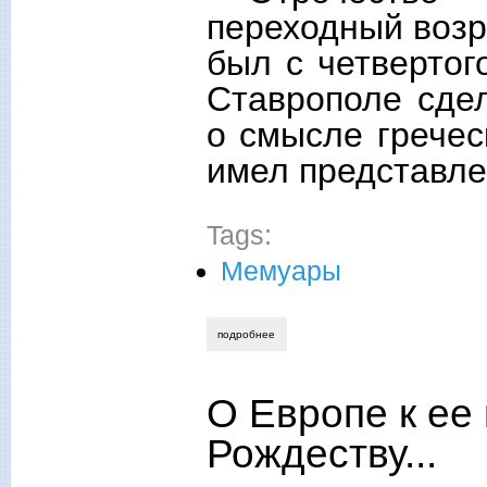
переходный возра
был с четвертог
Ставрополе сде
о смысле гречес
имел представле
Tags:
Мемуары
подробнее
о отрочество в городе креста
О Европе к ее
Рождеству...