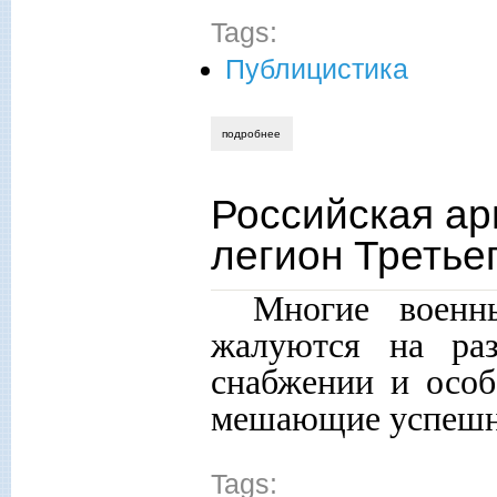
Tags:
Публицистика
подробнее
о как золотая рыбка батыру путину ссс
Российская ар
легион Третье
Многие военн
жалуются на раз
снабжении и особ
мешающие успешно
Tags: