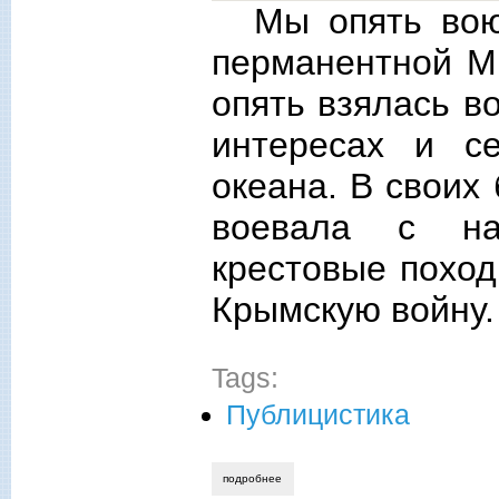
Мы опять вою
перманентной Мi
опять взялась во
интересах и с
океана. В своих
воевала с на
крестовые поход
Крымскую войну.
Tags:
Публицистика
подробнее
о о европе к ее военному постхристиан