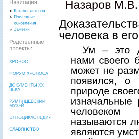
Назаров М.В.
Навигация
Каталог авторов
Последние
Доказательств
обновления
Заметки
человека в его
Родственные
Ум ‒ это д
проекты:
нами своего 
ХРОНОС
может не разм
ФОРУМ ХРОНОСА
появился, о
ДОКУМЕНТЫ XX
природе своег
ВЕКА
изначальные 
РУМЯНЦЕВСКИЙ
МУЗЕЙ
человеком 
ЭТНОЦИКЛОПЕДИЯ
называются л
являются умст
СЛАВЯНСТВО