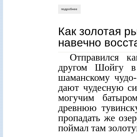
подробнее
о об «обманах партнеров», когнитивно
Как золотая р
навечно восст
Отправился к
другом Шойгу в
шаманскому чудо-
дают чудесную си
могучим батыром
древнюю тувинск
пропадать же озер
поймал там золоту