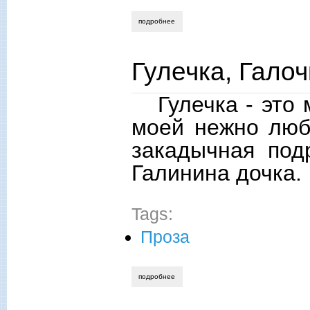
подробнее
о театральные зарисовки
Гулечка, Гало
Гулечка - это
моей нежно люб
закадычная под
Галинина дочка.
Tags:
Проза
подробнее
о гулечка, галочка и маша