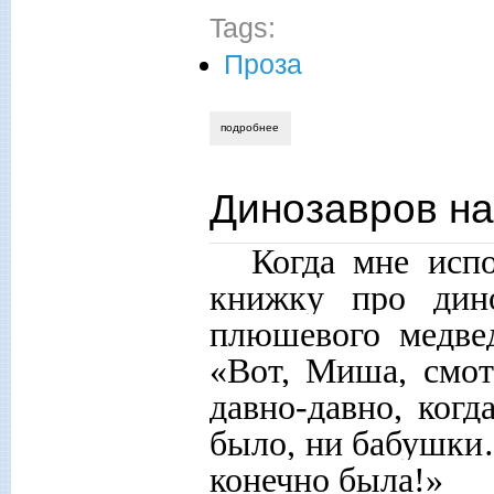
Tags:
Проза
подробнее
о тропинки памяти-3
Динозавров н
Когда мне исп
книжку про дин
плюшевого медвед
«Вот, Миша, смот
давно-давно, ког
было, ни бабушки…
конечно была!»