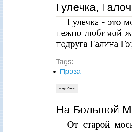
Гулечка, Гало
Гулечка - это 
нежно любимой же
подруга Галина Го
Tags:
Проза
подробнее
о гулечка, галочка и маша
На Большой М
От старой мос