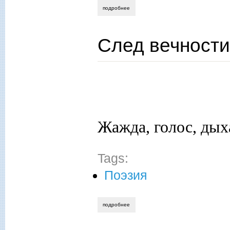
подробнее
о а. зверев. тропинки памяти-2
След вечности
Жажда, голос, дыха
Tags:
Поэзия
подробнее
о след вечности