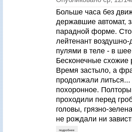
Больше часа без движ
державшие автомат, 
парадной форме. Сто
лейтенант воздушно-
пулями в теле - в шее
Бесконечные схожие ре
Время застыло, а фра
продолжали литься... 
похоронное. Полторы 
проходили перед гроб
головы, грязно-зелен
не рождали ни завист
подробнее
о игорь альмечитов. поколение. повесть