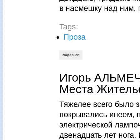
в насмешку над ним,
Tags:
Проза
подробнее
о игорь альмечитов - поколение. повест
Игорь AЛЬМЕЧ
Места Жительс
Тяжелее всего было з
покрывались инеем, 
электрической лампо
двенадцать лет нога.