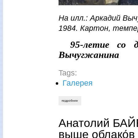
На илл.: Аркадий Вы
1984. Картон, темпе
95-летие со 
Вычугжанина
Tags:
Галерея
подробнее
о анатолий байбородин. живопись рус
Анатолий БАЙБ
выше облако́в