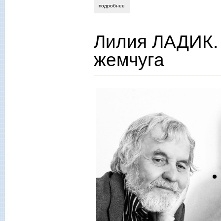
подробнее
о анатолий байбородин. утоли мои пе
Лилия ЛАДИК. 
жемчуга