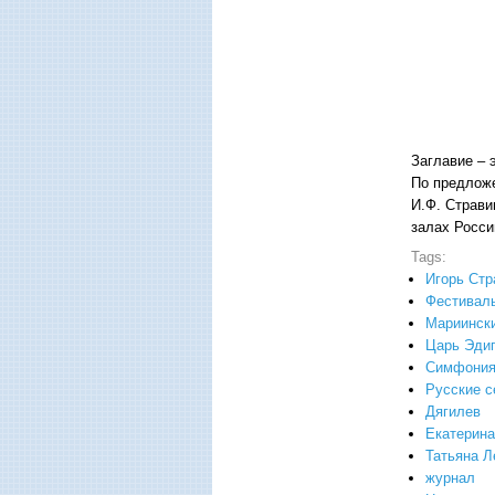
Заглавие – 
По предложе
И.Ф. Страви
залах Росси
Tags:
Игорь Стр
Фестиваль
Мариински
Царь Эди
Симфония
Русские с
Дягилев
Екатерина
Татьяна Л
журнал