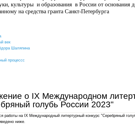
уки, культуры и образования в России от основания д
анному на средства гранта Санкт-Петербурга
а
й век
ёдора Шаляпина
ный процессс
аннотация журнала "на русских просторах" № 2(53)-2023
ение о IX Международном литерт
бряный голубь России 2023"
я работы на IX Международный литертурный конкурс "Серебряный гол
иведено ниже.