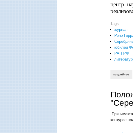
центр на
реализов
Tags:
журнал
Ренэ Герр
Серебряны
юбилей Ф
РАН РФ
литератур
подробнее
о 
Полож
"Сере
Принимаютс
конкурсе пр