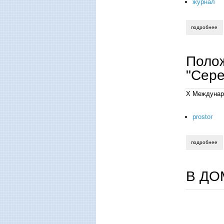
журнал
подробнее
о 
Полож
"Сере
X Междунар
prostor
подробнее
о 
В ДО