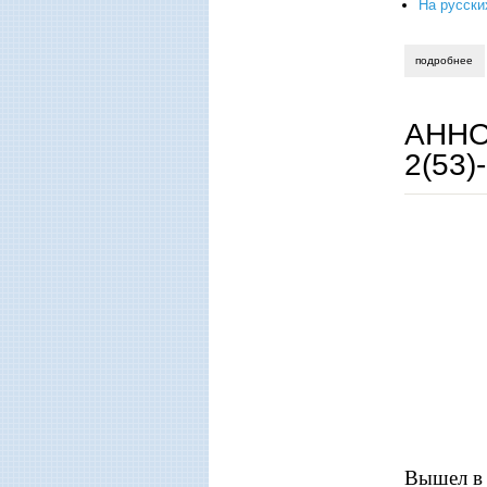
На русски
подробнее
о 
АННО
2(53)
Вышел в 