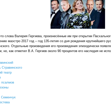
это слова Валерия Гергиева, произнесённые им при открытии Пасхальног
нию маэстро 2017 год – год 135-летия со дня рождения крупнейшего ру
нского. Отдельные произведения его произведения эпизодически появл
и, но, как отметил В.А. Гергиев около 90 процентов его наследия не исп
авинский
 Стравинского
й театр
п
 псалмов
езоны
 Семенчук
естева