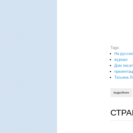
В Дом
Tags:
На русски
журнал
Дом писат
презентац
Татьяна Л
подробнее
о 
СТРА