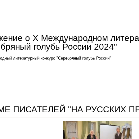
положение о х международном литературном конкурсе "серебряный голубь россии 2024"
ение о Х Международном литера
бряный голубь России 2024"
одный литературный конкурс "Серебряный голубь России"
положение о х международном литературном конкурсе "серебряный голубь россии 2024"
МЕ ПИСАТЕЛЕЙ "НА РУССКИХ П