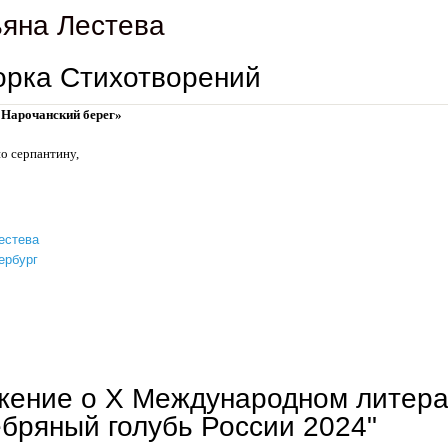
ьяна Лестева
орка Стихотворений
«Нарочанский берег»
по серпантину,
естева
ербург
подборка стихотворений
ение о Х Международном литера
бряный голубь России 2024"