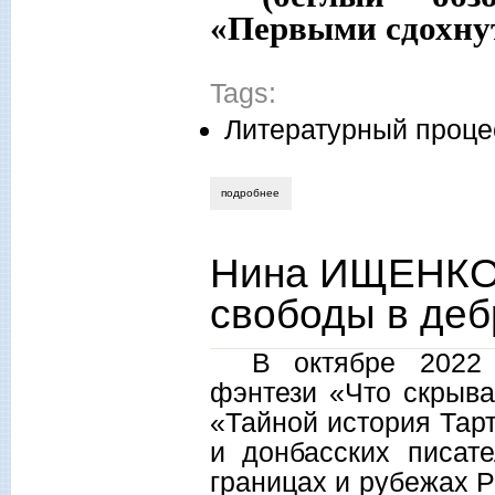
«Первыми сдохну
Tags:
Литературный проце
подробнее
о ксения яковлева. «сделать что-нибуд
Нина ИЩЕНКО.
свободы в деб
В октябре 2022 
фэнтези «Что скрыва
«Тайной история Тар
и донбасских писат
границах и рубежах Р