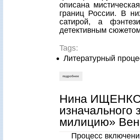
описана мистическа
границ России. В ни
сатирой, а фэнтез
детективным сюжетом
Tags:
Литературный проце
подробнее
о нина ищенко. дорога рабства и тропа
Нина ИЩЕНКО.
изначального 
милицию» Вен
Процесс включения