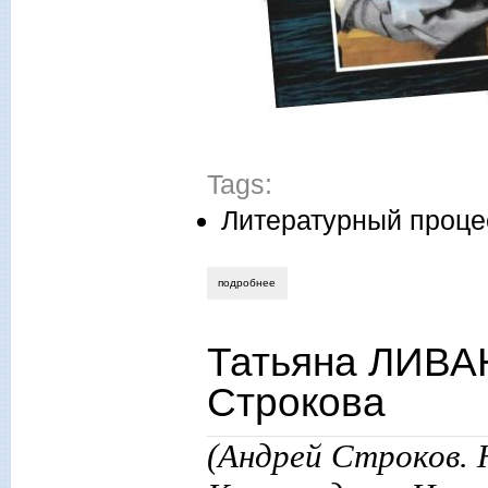
Tags:
Литературный проце
подробнее
о ирина калус. книга-«бабочка», или н
Татьяна ЛИВА
Строкова
(Андрей Строков. 