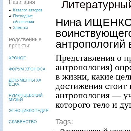
Литературны
Навигация
Каталог авторов
Последние
Нина ИЩЕНКО.
обновления
Заметки
воинствующег
Родственные
антропологий 
проекты:
Представления о п
ХРОНОС
антропология) опр
ФОРУМ ХРОНОСА
в жизни, какие цел
ДОКУМЕНТЫ XX
достижения стоит 
ВЕКА
антропология — уч
РУМЯНЦЕВСКИЙ
МУЗЕЙ
которого тело и д
ЭТНОЦИКЛОПЕДИЯ
Tags:
СЛАВЯНСТВО