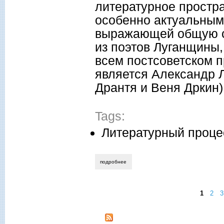
литературное простра
особенно актуальным
выражающей общую с 
из поэтов Луганщины,
всем постсоветском п
является Александр 
Дрантя и Веня Дркин)
Tags:
Литературный проце
подробнее
о нина ищенко. рокер-прометей против
1
2
3
Страницы