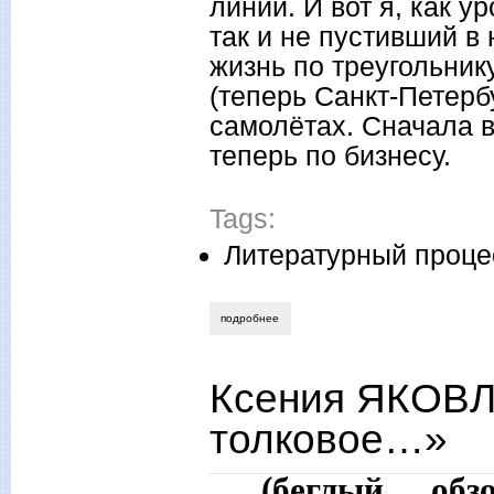
линии. И вот я, как 
так и не пустивший в 
жизнь по треугольни
(теперь Санкт-Петерб
самолётах. Сначала в
теперь по бизнесу.
Tags:
Литературный проце
подробнее
о виктор грибен. дорожные заметки о 
Ксения ЯКОВЛ
толковое…»
(беглый об