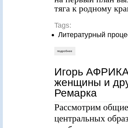
тяга к родному кр
Tags:
Литературный проце
подробнее
о анастасия газанчян. роль «парижско
Игорь АФРИК
женщины и дру
Ремарка
Рассмотрим общие
центральных образ