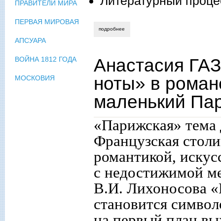
Литературный проце
ПРАВИТЕЛИ МИРА
ПЕРВАЯ МИРОВАЯ
подробнее
о нина ищенко. гуманисты против орде
АПСУАРА
Анастасия ГА
ВОЙНА 1812 ГОДА
ноты» в роман
МОСКОВИЯ
маленький Па
«Парижская» тема 
Французская столи
романтикой, искус
с недостижимой ме
В.И. Лихоносова 
становится символо
на первый план вы