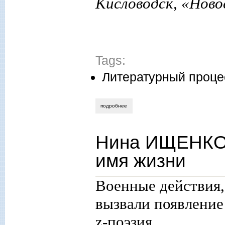
Кисловодск, «Новое
Tags:
Литературный проце
подробнее
о татьяна ливанова. первая книга андр
Нина ИЩЕНКО. 
имя жизни
Военные действия,
вызвали появление
z
-поэзия.