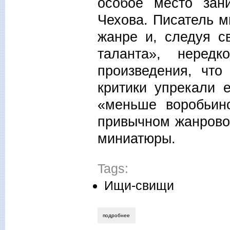
особое место зан
Чехова. Писатель м
жанре и, следуя с
таланта», нередк
произведения, что
критики упрекали 
«меньше воробьин
привычном жанрово
миниатюры.
Tags:
Ищи-свищи
подробнее
о алла новикова-строганова. невидим