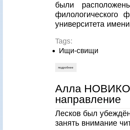
были расположен
филологического ф
университета имени
Tags:
Ищи-свищи
подробнее
о алла новикова-строганова. «несчаст
Алла НОВИКО
направление
Лесков был убеждён
занять внимание чит