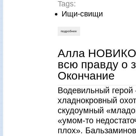
Tags:
Ищи-свищи
подробнее
о алла новикова-строганова. сказать 
Алла НОВИКО
всю правду о 
Окончание
Водевильный геро
хладнокровный охот
скудоумный
«м
ладо
«умом-то недостато
плох».
Бальзаминов 