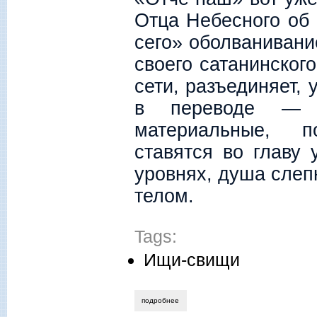
Отца Небесного об 
сего» оболваниван
своего сатанинског
сети, разъединяет,
в переводе — ра
материальные, п
ставятся во главу 
уровнях, душа слепн
телом.
Tags:
Ищи-свищи
подробнее
о алла новикова-строганова. «метр та