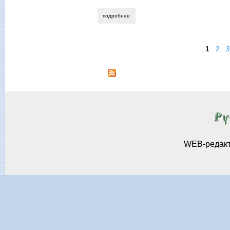
подробнее
о алла новикова-строганова. образ ст
1
2
3
Страницы
WEB-редак