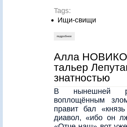
Tags:
Ищи-свищи
подробнее
о вячеслав смирнов. далёкий собеседни
Алла НОВИКО
тальер Лепут
знатностью
В нынешней реа
воплощённым злом
правит бал «княз
диавол, «ибо он л
«Отче наш» вот уже