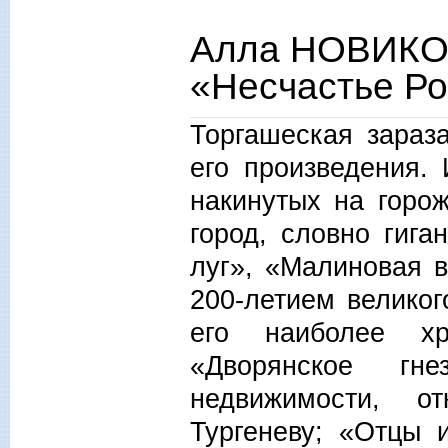
Алла НОВИКО
«Несчастье Р
Торгашеская зараз
его произведения.
накинутых на горож
город, словно гига
луг», «Малиновая 
200-летием велико
его наиболее хр
«Дворянское гн
недвижимости, о
Тургеневу; «Отцы 