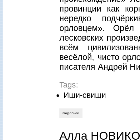
провинции как кор
нередко подчёрк
орловцем». Орёл 
лесковских произве
всём цивилизов
весёлой, чисто орл
писателя Андрей Ни
Tags:
Ищи-свищи
подробнее
о алла новикова-строганова. «быль с
Алла НОВИКО