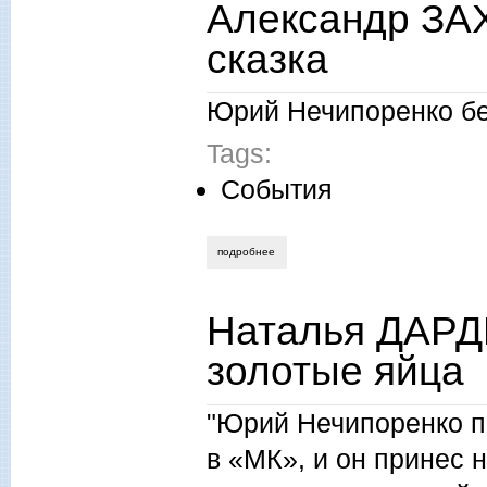
Александр ЗА
сказка
Юрий Нечипоренко бе
Tags:
События
подробнее
о александр захаров. русским нужна св
Наталья ДАРД
золотые яйца
"Юрий Нечипоренко по
в «МК», и он принес н