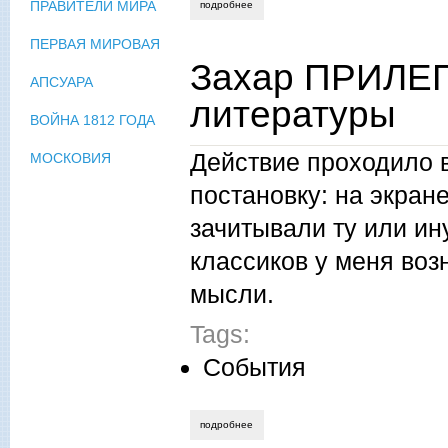
ПРАВИТЕЛИ МИРА
подробнее
о дарья маркова. переводя со взрослог
ПЕРВАЯ МИРОВАЯ
Захар ПРИЛЕП
АПСУАРА
литературы
ВОЙНА 1812 ГОДА
Действие проходило 
МОСКОВИЯ
постановку: на экран
зачитывали ту или ину
классиков у меня воз
мысли.
Tags:
События
подробнее
о захар прилепин. открытие года лите