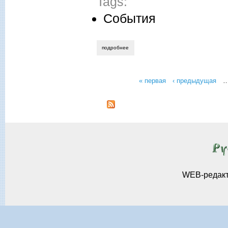
Tags:
События
подробнее
о роман скиба. гражданская война - к
« первая
‹ предыдущая
Страницы
WEB-редак