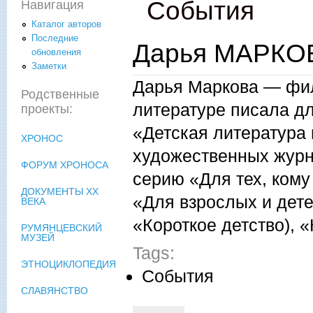
События
Навигация
Каталог авторов
Последние
Дарья МАРКОВ
обновления
Заметки
Дарья Маркова — фило
Родственные
литературе писала д
проекты:
«Детская литература 
ХРОНОС
художественных журн
ФОРУМ ХРОНОСА
серию «Для тех, кому
ДОКУМЕНТЫ XX
«Для взрослых и дет
ВЕКА
«Короткое детство), «
РУМЯНЦЕВСКИЙ
МУЗЕЙ
Tags:
ЭТНОЦИКЛОПЕДИЯ
События
СЛАВЯНСТВО