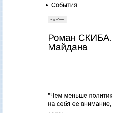
События
подробнее
о алла новикова-строганова. «место ка
Роман СКИБА. 
Майдана
"Чeм меньше политик
на себя ее внимание,