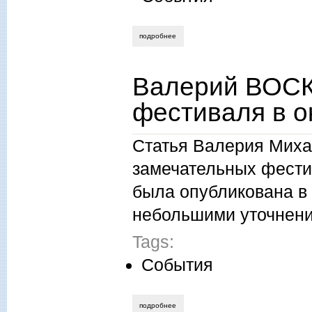
подробнее
о ирина гурская. творческий вечер юри
Валерий ВОС
фестиваля в о
Статья Валерия Миха
замечательных фести
была опубликована в
небольшими уточнен
Tags:
События
подробнее
о валерий воскобойников. два фестивал