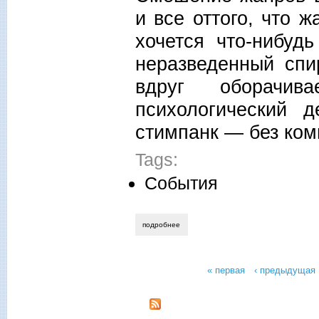
и все оттого, что ж
хочется что-нибуд
неразведенный спи
вдруг оборачив
психологический 
стимпанк — без ком
Tags:
События
подробнее
о игорь бондарь-терещенко. святая сме
« первая
‹ предыдущая
Страницы