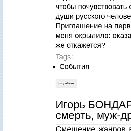
чтобы почувствовать 
души русского челове
Приглашение на перв
меня окрылило: оказа
же откажется?
Tags:
События
подробнее
о юрий нечипоренко. владивосток, олен
Игорь БОНДА
смерть, муж-д
Смешение жанров в