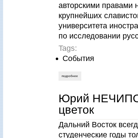
авторскими правами н
крупнейших слависто
университета иностра
по исследовании рус
Tags:
События
подробнее
о юрий нечипоренко. ярмарка в пекине
Юрий НЕЧИПОР
цветок
Дальний Восток всегд
студенческие годы то