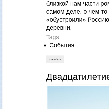
близкой нам части ром
самом деле, о чем-то
«обустроили» Россию,
деревни.
Tags:
События
подробнее
о олег бугаевский. роддом престарелых
Двадцатилети