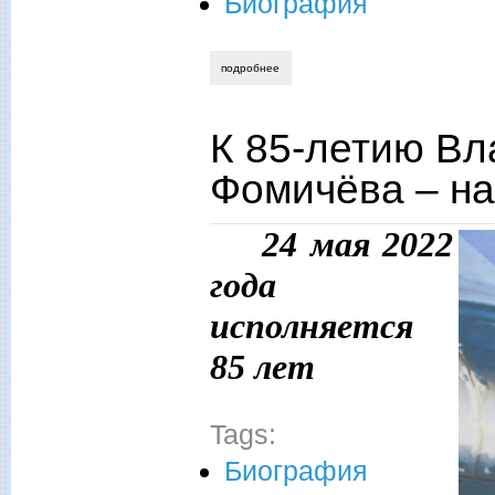
Биография
подробнее
о александр тарасов. атлантида свят
К 85-летию В
Фомичёва – на
24 мая 2022
года
исполняется
85 лет
Tags:
Биография