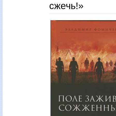
сжечь!»