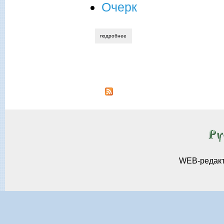
Очерк
подробнее
о владимир фомичев. родом из глухой
Страницы
WEB-редак