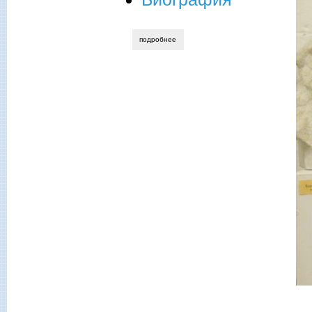
подробнее
о памяти николая александровича сели