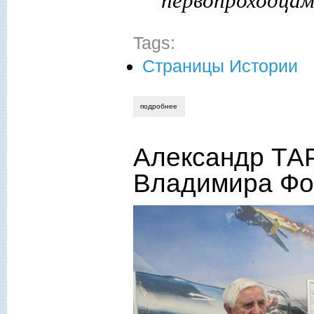
первопроходца
Tags:
Страницы Истории
подробнее
о владимир фомичёв. отсюда вижу све
Александр ТА
Владимира Фо