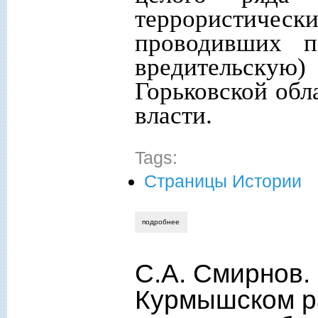
террористиче
проводивших п
вредительскую
Горьковской обл
власти.
Tags:
Страницы Истории
подробнее
о с.а. смирнов. большой террор в курм
С.А. Смирнов.
Курмышском ра