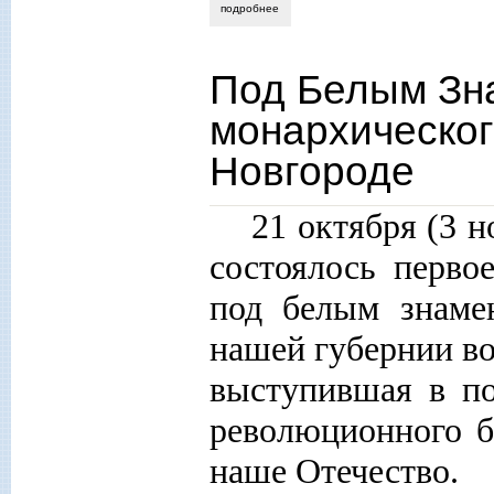
подробнее
о с.а. смирнов. большой террор в курм
Под Белым Зна
монархическо
Новгороде
21 октября (3 
состоялось перво
под белым знаме
нашей губернии во
выступившая в по
революционного б
наше Отечество.