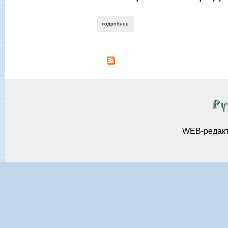
подробнее
о михаил назаров открытие сени карлов
WEB-редак