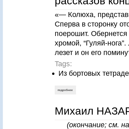
рассказов конц
«— Колюха, представь
Сперва в сторонку от
поерошит. Обернется —
хромой, “Гуляй-нога”.
лезет и он его помин
Tags:
Из бортовых тетрад
подробнее
о евгений чеканов. колька-артист. из ра
Михаил НАЗАР
(окончание; см. н