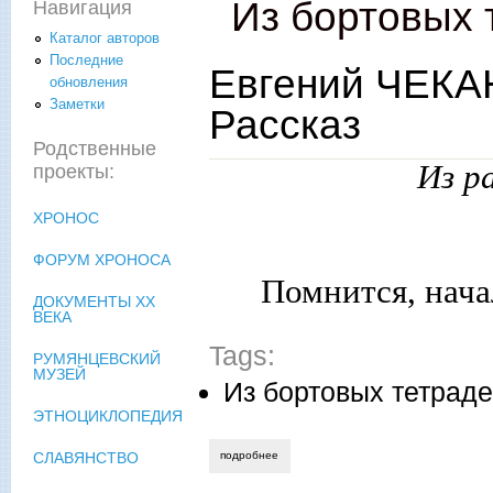
Из бортовых 
Навигация
Каталог авторов
Последние
Евгений ЧЕКА
обновления
Заметки
Рассказ
Родственные
Из ра
проекты:
ХРОНОС
ФОРУМ ХРОНОСА
Помнится, нача
ДОКУМЕНТЫ XX
ВЕКА
Tags:
РУМЯНЦЕВСКИЙ
МУЗЕЙ
Из бортовых тетрад
ЭТНОЦИКЛОПЕДИЯ
подробнее
о евгений чеканов. последняя дура. рас
СЛАВЯНСТВО