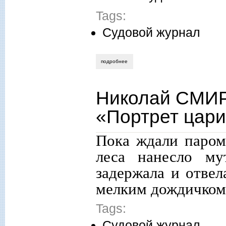
Tags:
Судовой журнал
подробнее
о николай смирнов. запись пятнадцатая
Николай СМИР
«Портрет цар
Пока ждали парома
леса нанесло му
задержала и отвел
мелким дождичком
Tags:
Судовой журнал