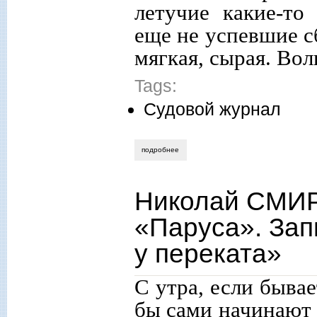
летучие какие-то
еще не успевшие сб
мягкая, сырая. Вол
Tags:
Судовой журнал
подробнее
о николай смирнов. судовой журнал «п
Николай СМИР
«Паруса». Зап
у переката»
С утра, если быва
бы сами начинают 