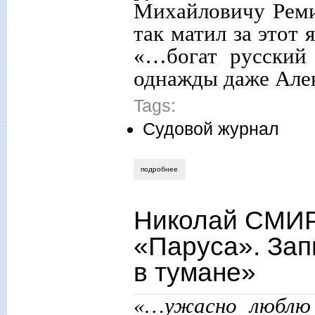
Михайловичу Ремиз
так матил за этот
«…богат русский 
однажды даже Алек
Tags:
Судовой журнал
подробнее
о николай смирнов. судовой журнал «па
Николай СМИР
«Паруса». Зап
в тумане»
«…ужасно люблю 