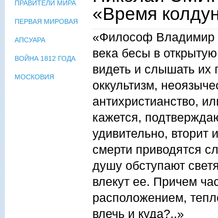
ПРАВИТЕЛИ МИРА
«Время колду
ПЕРВАЯ МИРОВАЯ
«Философ Владимир С
АПСУАРА
века бесы в открытую
ВОЙНА 1812 ГОДА
видеть и слышать их 
МОСКОВИЯ
оккультизм, неоязыче
антихристианство, ил
кажется, подтверждаю
удивительно, вторит и
смерти приводятся сл
душу обступают свет
влекут ее. Причем ча
расположением, тепло
влечь и куда?..»