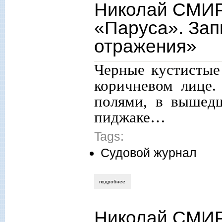
Николай СМИР
«Паруса». Зап
отражения»
Черные кустистые
коричневом лице
полями, в вышед
пиджаке…
Tags:
Судовой журнал
подробнее
о николай смирнов. судовой журнал «п
Николай СМИР