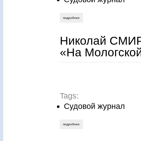
подробнее
о николай смирнов. запись четырнадца
Николай СМИР
«На Мологско
Tags:
Судовой журнал
подробнее
о николай смирнов. запись тринадцата