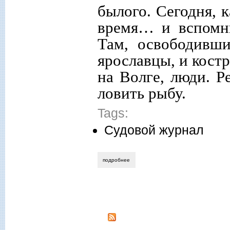
былого. Сегодня, 
время… и вспомни
Там, освободивши
ярославцы, и кост
на Волге, люди. Р
ловить рыбу.
Tags:
Судовой журнал
подробнее
о николай смирнов. судовой журнал «па
Страницы