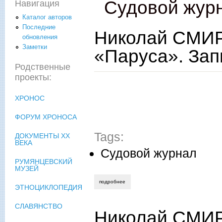
Судовой жур
Навигация
Каталог авторов
Последние
Николай СМИР
обновления
Заметки
«Паруса». Зап
Родственные
проекты:
ХРОНОС
ФОРУМ ХРОНОСА
Tags:
ДОКУМЕНТЫ XX
ВЕКА
Судовой журнал
РУМЯНЦЕВСКИЙ
МУЗЕЙ
подробнее
о николай смирнов. судовой журнал «па
ЭТНОЦИКЛОПЕДИЯ
СЛАВЯНСТВО
Николай СМИР