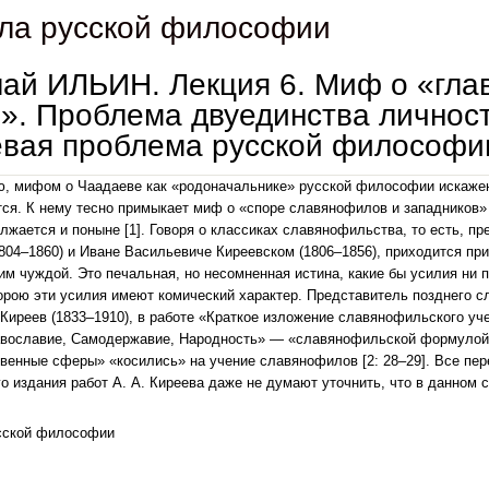
ла русской философии
ай ИЛЬИН. Лекция 6. Миф о «гла
». Проблема двуединства личност
евая проблема русской философи
, мифом о Чаадаеве как «родоначальнике» русской философии искажен
ся. К нему тесно примыкает миф о «споре славянофилов и западников» 
лжается и поныне [1]. Говоря о классиках славянофильства, то есть, п
804–1860) и Иване Васильевиче Киреевском (1806–1856), приходится при
им чуждой. Это печальная, но несомненная истина, какие бы усилия ни 
орою эти усилия имеют комический характер. Представитель позднего 
Киреев (1833–1910), в работе «Краткое изложение славянофильского учен
авославие, Самодержавие, Народность» — «славянофильской формулой»
венные сферы» «косились» на учение славянофилов [2: 28–29]. Все пере
о издания работ А. А. Киреева даже не думают уточнить, что в данном с
сской философии
николай ильин. лекция 6. миф о «главном русском споре». проблема двуединства личност