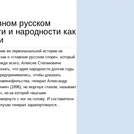
вном русском
и и народности как
и
ие ее первоначальной истории не
как о «главном русском споре», который
режде всего, Алексее Степановиче
знать, что идея народности долгие годы
предпринимались, чтобы доказать
славянофильства, генерал Александр
ия» (1896), не моргнув глазом, называет
, из-за которой «высшие
вернуто с ног на голову. И составители
лучае генерал зарапортовался...
и и народности как ключевая проблема русской философии