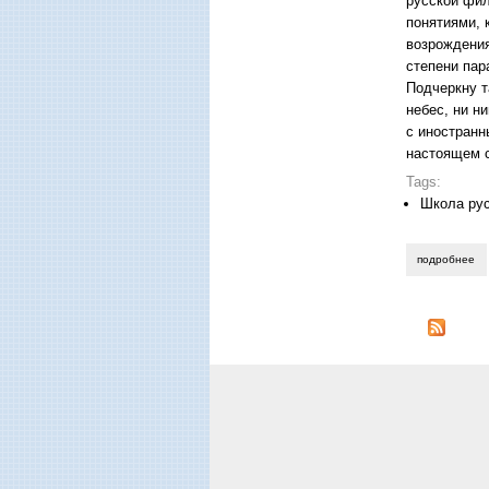
русской фил
понятиями, 
возрождения
степени пар
Подчеркну т
небес, ни н
с иностранн
настоящем с
Tags:
Школа ру
подробнее
о 