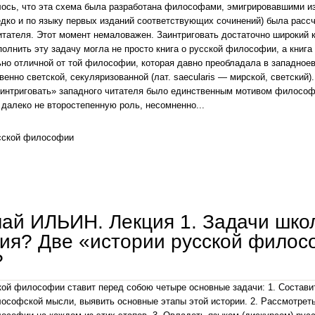
ось, что эта схема была разработана философами, эмигрировавшими из 
едко и по языку первых изданий соответствующих сочинений) была рассчи
итателя. Этот момент немаловажен. Заинтриговать достаточно широкий к
олнить эту задачу могла не просто книга о русской философии, а книга
но отличной от той философии, которая давно преобладала в западное
енно светской, секуляризованной (лат. saecularis — мирской, светский). 
интриговать» западного читателя было единственным мотивом философо
 далеко не второстепенную роль, несомненно...
сской философии
николай ильин. лекция 2. господствующая схема истории русской философии, ее следствия
ай ИЛЬИН. Лекция 1. Задачи школ
ия? Две «истории русской филосо
?
ой философии ставит перед собою четыре основные задачи: 1. Состави
ософской мысли, выявить основные этапы этой истории. 2. Рассмотрет