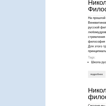
Никол
Филос
На прошлой 
Веневитинов
русской фил
любомудров;
стремления 
философия в
Для этого т
принципиаль
Tags:
Школа ру
подробнее
о 
Никол
фило
Сегодня мы 