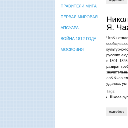
ПРАВИТЕЛИ МИРА
ПЕРВАЯ МИРОВАЯ
Никол
Я. Ча
АПСУАРА
Чтобы отвле
ВОЙНА 1812 ГОДА
сообщившее
МОСКОВИЯ
культурно-г
русских люд
в 1801–1825
разврат тре
значительны
лоб было сл
удалось уст
Tags:
Школа ру
подробнее
о 