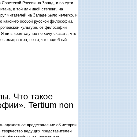
Советской России на Запад, и по сути
тана, в той или иной степени, на
руг читателей на Западе было нелегко, и
 о какой-то особой русской философии,
вропейской культуре, от философии
Я ни в коем случае не хочу сказать, что
в-эмигрантов, но то, что подобный
, ее несостоятельность и ее альтернатива
ы. Что такое
фии». Tertium non
ть адекватное представление об истории
ь творчество ведущих представителей