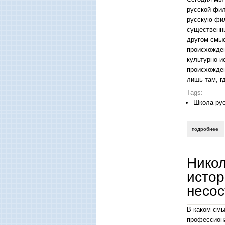
русской фил
русскую фил
существенны
другом смыс
происхожден
культурно-и
происхожден
лишь там, г
Tags:
Школа ру
подробнее
о 
Никол
истор
несос
В каком смы
профессиона