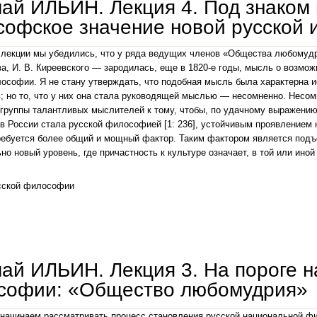
ай ИЛЬИН. Лекция 4. Под знаком 
офское значение новой русской 
лекции мы убедились, что у ряда ведущих членов «Общества любомудри
а, И. В. Киреевского — зародилась, еще в 1820-е годы, мысль о возмо
ософии. Я не стану утверждать, что подобная мысль была характерна
 но то, что у них она стала руководящей мыслью — несомненно. Несомн
группы талантливых мыслителей к тому, чтобы, по удачному выражению 
 России стала русской философией [1: 236], устойчивым проявлением 
ребуется более общий и мощный фактор. Таким фактором является подъ
но новый уровень, где причастность к культуре означает, в той или иной
сской философии
николай ильин. лекция 4. под знаком народности. философское значение новой русской и
ай ИЛЬИН. Лекция 3. На пороге 
софии: «Общество любомудрия»
начинаем рассматривать процесс становления русской национальной фи