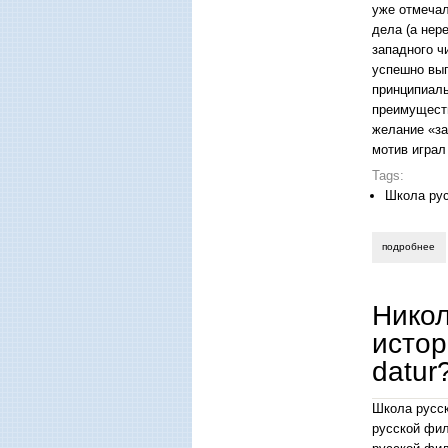
уже отмечал
дела (а нер
западного ч
успешно вып
принципиаль
преимуществ
желание «за
мотив играл
Tags:
Школа ру
подробнее
о 
Никол
истор
datur
Школа русск
русской фил