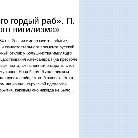
го гордый раб». П.
ого нигилизма»
4 г. в России имело место событие,
и самостоятельного элемента русской
енный отклик у большинства мыслящих
царствования Александра I (на престоле
ловам поэта, «мысленный разврат». Этот
ему конец. Но событие было слишком
ало русское общество. Атаковать его в
там национально-русской идеологии
бытия, каковым оно никогда не было...
сского нигилизма»