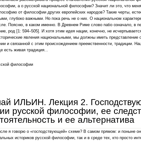
ософии, а о русской национальной философии? Значит ли это, что мен
ософию от философии других европейских народов? Такие черты, естес
ми, глубоко важными. Но пока речь не о них. О национальном характер
ле. Поясню, в каком именно. В Древнем Риме слово natio означало, в п
ие, род [1: 594–505]. И хотя этим идея нации, конечно, не исчерпывается
сторические явления национальными, мы должны иметь представление о
ии и связанной с этим происхождением преемственности, традиции. На
де есть живая традиция...
сской философии
николай ильин. лекция 3. на пороге национальной философии: «общество любомудрия»
ай ИЛЬИН. Лекция 2. Господству
ии русской философии, ее следст
тоятельность и ее альтернатива
сле я говорю о «господствующей» схеме? В самом прямом: и поныне она
льных историков русской философии, так и в среде тех, кто просто инте