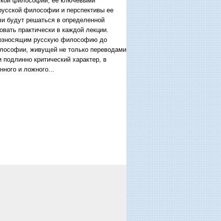
сской философии, ее ключевыми
 русской философии и перспективы ее
чи будут решаться в определенной
овать практически в каждой лекции.
евозносящим русскую философию до
илософии, живущей не только переводами
и подлинно критический характер, в
ного и ложного...
и». tertium non datur?