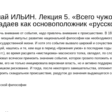
ай ИЛЬИН. Лекция 5. «Всего чужо
адаев как основоположник «русск
чь внимание от события, надо привлечь внимание к происшествию. В 183
 мощный импульс развитию национальной философии как необходимого 
осударственной жизни. И хотя это событие вызвало широкий и сочувств
ей, нашлись и те, кем еще в период «брожения умов» в последние годы 
 гг.), во время расцвета «мистицизма» масонского толка, овладел, по с
бовал всячески принизить значение события, которое грозило положить 
м, его не только инициировала верховная власть, но и активно поддерж
ишком рискованно. И тогда, после некоторого замешательства, оппонен
роить скандальное происшествие, раздутое до значения выдающегося со
сской философии
николай ильин. лекция 5. «всего чужого гордый раб». п. я. чаадаев как основоположник «ру