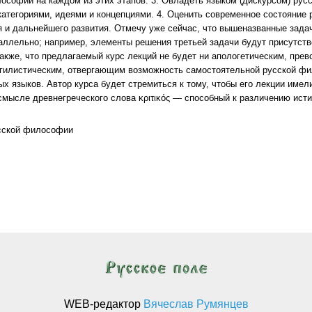
ософии на каждом из этих этапов. 3. Овладеть языком (дискурсом) ру
категориями, идеями и концепциями. 4. Оценить современное состояние
 и дальнейшего развития. Отмечу уже сейчас, что вышеназванные зада
аллельно; например, элементы решения третьей задачи будут присутств
акже, что предлагаемый курс лекций не будет ни апологетическим, пр
игилистическим, отвергающим возможность самостоятельной русской ф
ых языков. Автор курса будет стремиться к тому, чтобы его лекции имел
мысле древнегреческого слова κριτικός — способный к различению истин
сской философии
николай ильин. лекция 1. задачи школы. что такое история? две «истории русской философи
WEB-редактор
Вячеслав Румянцев