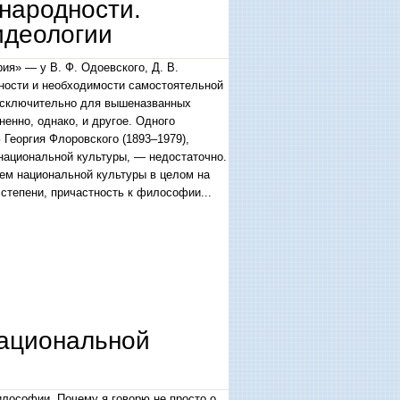
народности.
идеологии
я» — у В. Ф. Одоевского, Д. В.
жности и необходимости самостоятельной
 исключительно для вышеназванных
енно, однако, и другое. Одного
Георгия Флоровского (1893–1979),
национальной культуры, — недостаточно.
ем национальной культуры в целом на
 степени, причастность к философии...
деологии
национальной
лософии. Почему я говорю не просто о