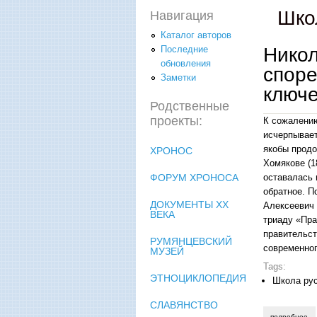
Шко
Навигация
Каталог авторов
Никол
Последние
обновления
споре
Заметки
ключ
Родственные
проекты:
К сожалению
исчерпывает
якобы продо
ХРОНОС
Хомякове (1
оставалась 
ФОРУМ ХРОНОСА
обратное. П
ДОКУМЕНТЫ XX
Алексеевич 
ВЕКА
триаду «Пр
правительст
РУМЯНЦЕВСКИЙ
современног
МУЗЕЙ
Tags:
ЭТНОЦИКЛОПЕДИЯ
Школа ру
СЛАВЯНСТВО
подробнее
о 