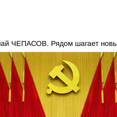
николай шеремет. вторая ленинская мина неизбежна…
лай ЧЕПАСОВ. Рядом шагает новы