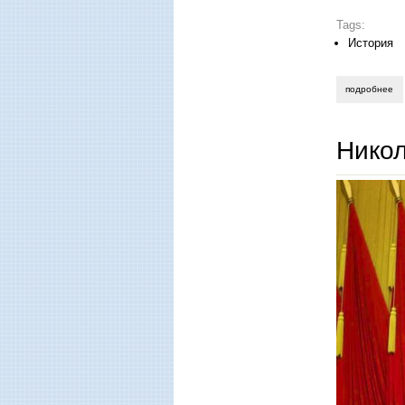
Tags:
История
подробнее
о 
Нико