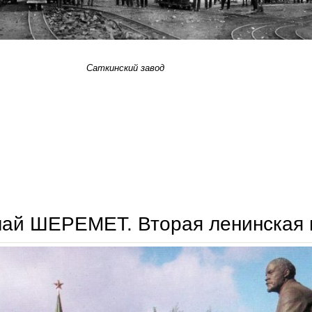
Саткинский завод
кирилл шишов. седой промышленный урал
лай ШЕРЕМЕТ. Вторая ленинская