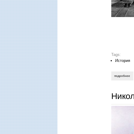
Tags:
История
подробнее
о 
Нико