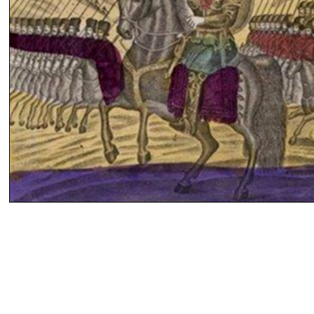
василий дворцов. ермак. геополитика против историографии.