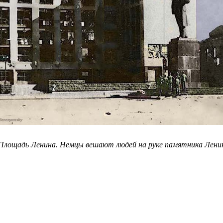
Площадь Ленина. Немцы вешают людей на руке памятника Лени
святослав иванов. стоит ли в воронежских вузах преподавать тему холокоста?