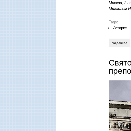
Москва, 2 с
Михаилом Н
Tags:
История
подробнее
о 
Свято
препо