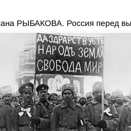
николай чепасов. творец экономического чуда
лана РЫБАКОВА. Россия перед в