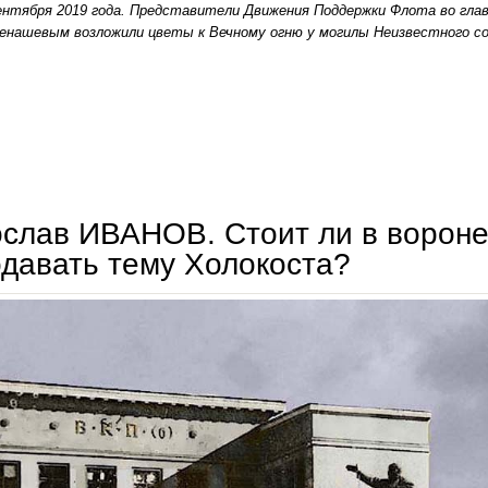
ентября 2019 года. Представители Движения Поддержки Флота во глав
енашевым возложили цветы к Вечному огню у могилы Неизвестного со
михаил ненашев: «2 сентября 1945 года – день победы нашего отечества над милитаристс
слав ИВАНОВ. Стоит ли в вороне
давать тему Холокоста?