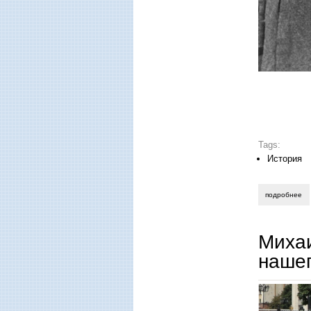
Tags:
История
подробнее
о 
Михаи
нашег