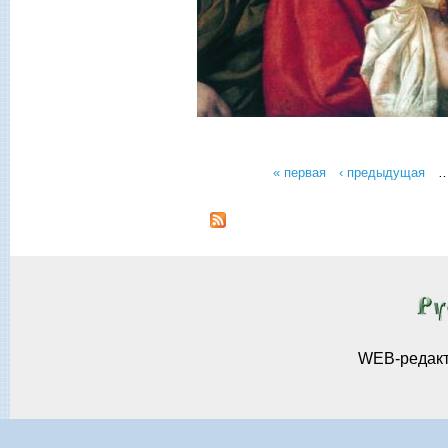
« первая
‹ предыдущая
Страницы
WEB-редак