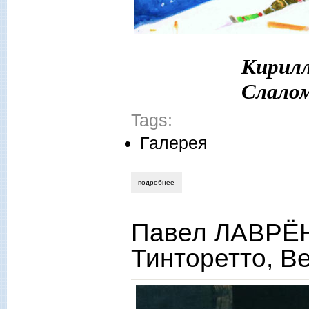
Кирил
Слалом
Tags:
Галерея
подробнее
о 2017, № 11 (ноябрь)
Павел ЛАВРЁН
Тинторетто, В