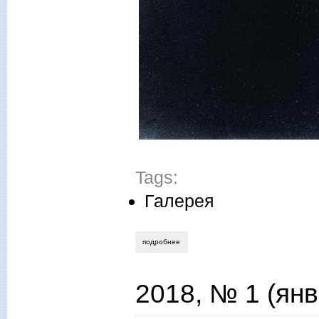
Tags:
Галерея
подробнее
о павел лаврёнов. передвижники и имп
2018, № 1 (янв