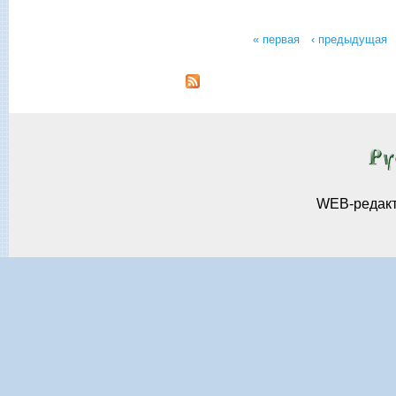
« первая
‹ предыдущая
Страницы
WEB-редак