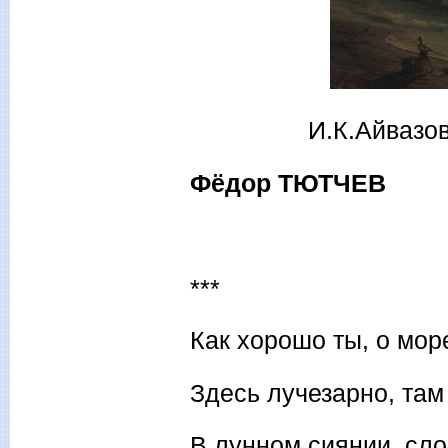
И.К.Айвазов
Фёдор ТЮТЧЕВ
***
Как хорошо ты, о мор
Здесь лучезарно, там 
В лунном сиянии, сло