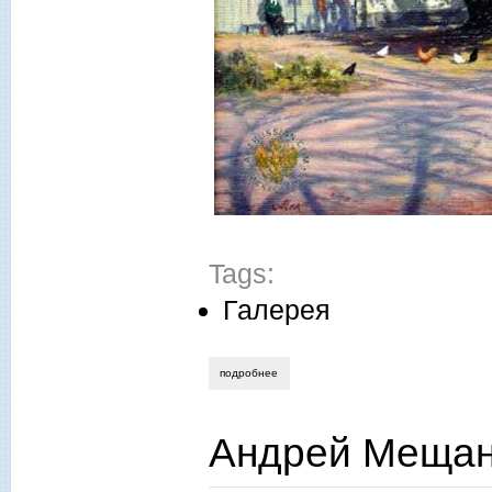
Tags:
Галерея
подробнее
о александр ермоленко. улочка в пров
Андрей Мещан