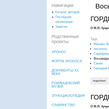
Вос
Навигация
Каталог авторов
ГОРД
Последние
обновления
Заметки
О М.П. Арцы
Родственные
Tags:
проекты:
Михаил А
писатель
ХРОНОС
Серебряны
Восьмиде
ФОРУМ ХРОНОСА
Санин
Геннадий 
ДОКУМЕНТЫ XX
ВЕКА
подробнее
о 
РУМЯНЦЕВСКИЙ
МУЗЕЙ
ГОРД
ЭТНОЦИКЛОПЕДИЯ
СЛАВЯНСТВО
О М.П. Арцы