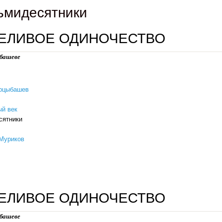
ьмидесятники
ЕЛИВОЕ ОДИНОЧЕСТВО
башеве
рцыбашев
й век
сятники
Муриков
горделивое одиночество
ЕЛИВОЕ ОДИНОЧЕСТВО
башеве