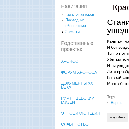
Кра
Навигация
Каталог авторов
Cтан
Последние
обновления
ушед
Заметки
Калитку тя
Родственные
И бог войд
проекты:
Ты не потя
Убитый тем
ХРОНОС
И ты увиди
Летя вразб
ФОРУМ ХРОНОСА
В твоей сп
ДОКУМЕНТЫ XX
Мечта бого
ВЕКА
Tags:
РУМЯНЦЕВСКИЙ
МУЗЕЙ
Вирши
ЭТНОЦИКЛОПЕДИЯ
подробнее
о 
СЛАВЯНСТВО