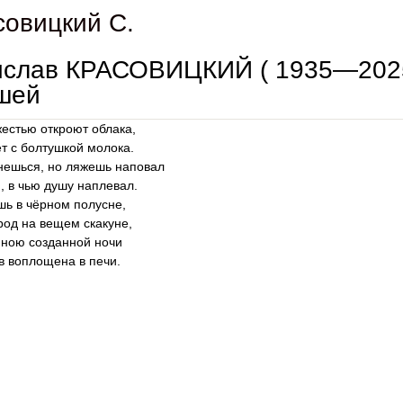
совицкий С.
ислав КРАСОВИЦКИЙ ( 1935—2025
шей
жестью откроют облака,
ёт с болтушкой молока.
нешься, но ляжешь наповал
, в чью душу наплевал.
шь в чёрном полусне,
род на вещем скакуне,
иною созданной ночи
в воплощена в печи.
cтанислав красовицкий ( 1935—2025). силуэт ушедшей