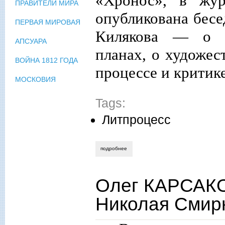
«Хронос», в жур
ПРАВИТЕЛИ МИРА
опубликована бесе
ПЕРВАЯ МИРОВАЯ
Килякова — о пр
АПСУАРА
планах, о художес
ВОЙНА 1812 ГОДА
процессе и критик
МОСКОВИЯ
Tags:
Литпроцесс
подробнее
о ирина калус сергей шулаков. василий
Олег КАРСАКО
Николая Смир