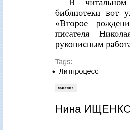
В читальном
библиотеки вот у
«Второе рождени
писателя Никол
рукописным работ
Tags:
Литпроцесс
подробнее
о олег карсаков. «скрипторий» писател
Нина ИЩЕНКО.