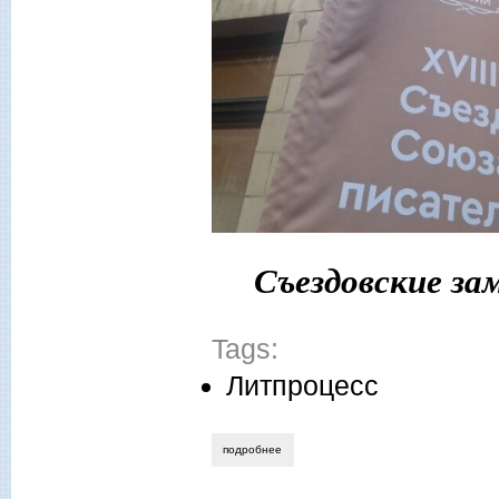
Съездовские за
Tags:
Литпроцесс
подробнее
о александр бобров. знамя – украсть н