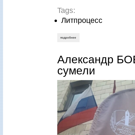
Tags:
Литпроцесс
подробнее
о нина ищенко. на границах империи
Александр БОБ
сумели