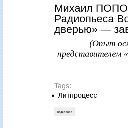
Михаил ПОПО
Радиопьеса Во
дверью» — за
(Опыт ос
представителем «
Tags:
Литпроцесс
подробнее
о михаил попов, елена кешокова. ради