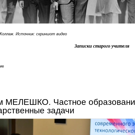
 Коллаж. Источник: скриншот видео
Записки старого учителя
ие
николай пернай. воспитание скептицизма
м МЕЛЕШКО. Частное образовани
арственные задачи