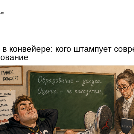
ие
вадим мелешко. частное образование решает государственные задачи
 в конвейере: кого штампует сов
зование