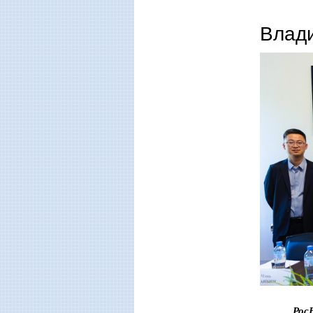
Влади
Рос