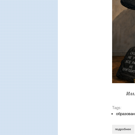
Илл
Tags:
образован
подробнее
о 