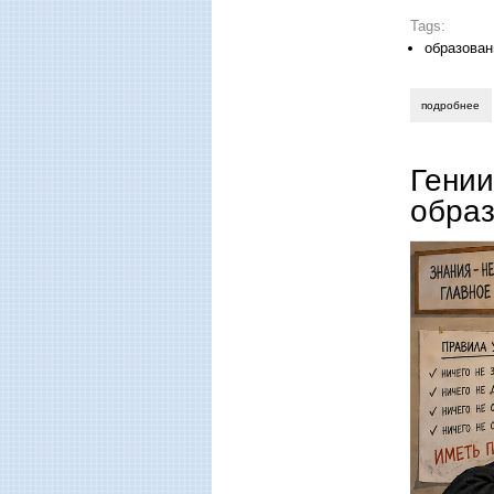
Tags:
образован
подробнее
о 
Гении
обра