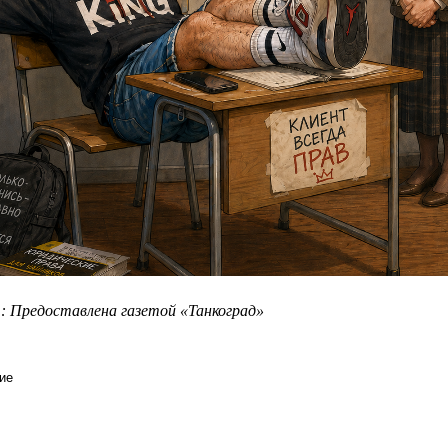
.: Предоставлена газетой «Танкоград»
ие
гении в конвейере: кого штампует современное образование