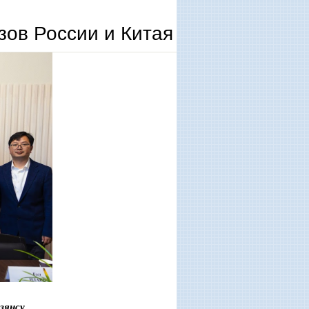
зов России и Китая
зянсу