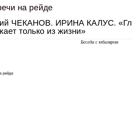
речи на рейде
ний ЧЕКАНОВ. ИРИНА КАЛУС. «Гл
кает только из жизни»
Беседа с юбиляром
а рейде
евгений чеканов. ирина калус. «главная литература возникает только из жизни»