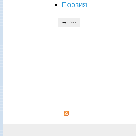
Поэзия
подробнее
о елена мозжухина. «мой любимый, да
Страницы