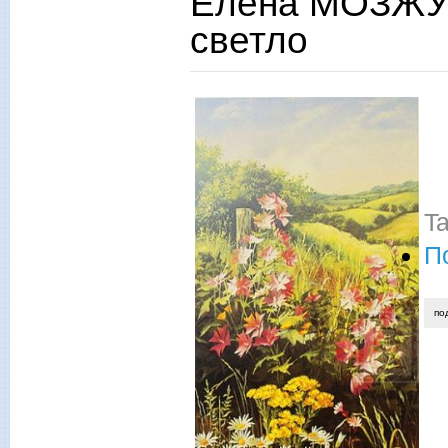
Елена МОЗЖУХ
светло
T
П
по