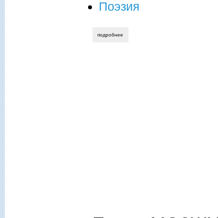
Поэзия
подробнее
о елена мозжухина. и белый снег по по