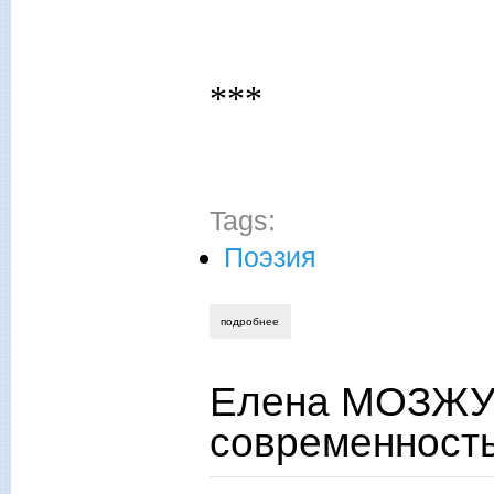
***
Tags:
Поэзия
подробнее
о елена мозжухина. калин заснеженна
Елена МОЗЖУХ
современность