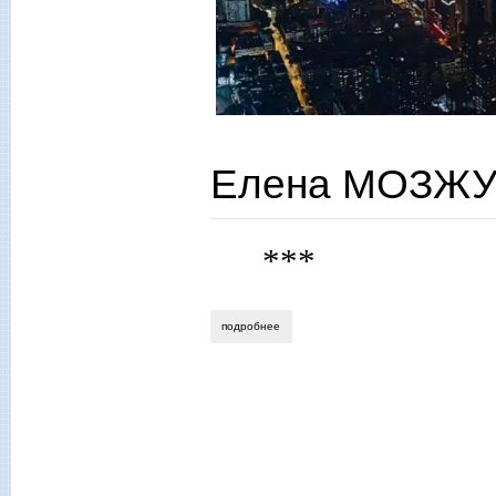
Елена МОЗЖУХ
***
подробнее
о елена мозжухина. все мгновенья люб