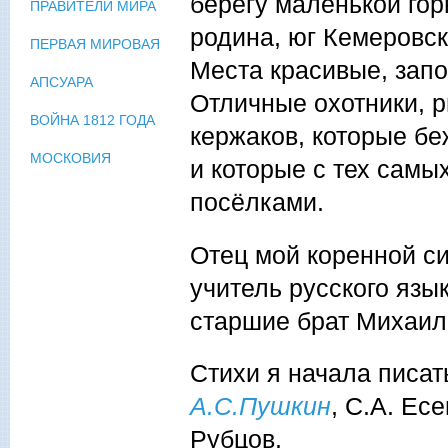
берегу маленькой го
ПРАВИТЕЛИ МИРА
родина, юг Кемеровск
ПЕРВАЯ МИРОВАЯ
Места красивые, зап
АПСУАРА
Отличные охотники, р
ВОЙНА 1812 ГОДА
кержаков, которые б
МОСКОВИЯ
и которые с тех самы
посёлками.
Отец мой коренной си
учитель русского язы
старшие брат Михаил
Стихи я начала писат
А.С.Пушкин
, С.А. Ес
Рубцов.