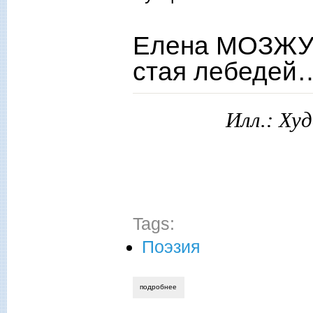
Елена МОЗЖУХ
стая лебедей
Илл.: Ху
Tags:
Поэзия
подробнее
о елена мозжухина. «не белый снег, а