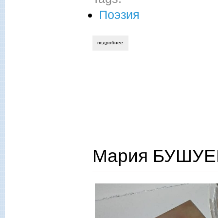
Поэзия
подробнее
о елена мозжухина. я ищу тебя взгляд
Мария БУШУЕВ