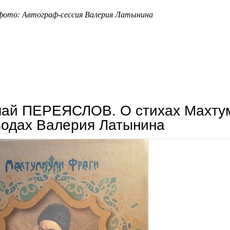
фото: Автограф-сессия Валерия Латынина
валерий латынин: «стихи махтумкули коррозии времени не подвержены»
лай ПЕРЕЯСЛОВ. О стихах Махтум
водах Валерия Латынина