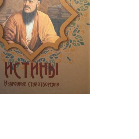
николай переяслов. о стихах махтумкули фраги в переводах валерия латынина