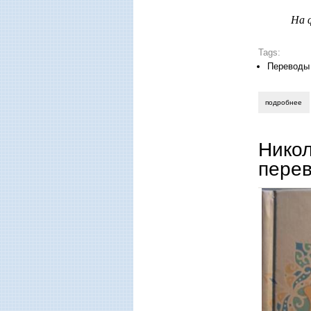
На 
Tags:
Переводы
подробнее
о 
Нико
пере