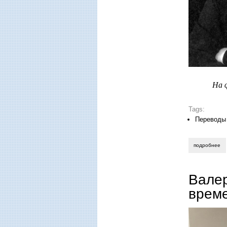
На 
Tags:
Переводы
подробнее
о 
Вале
врем