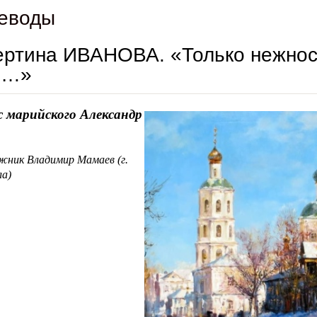
еводы
ртина ИВАНОВА. «Только нежност
я…»
с марийского Александр
В
жник Владимир Мамаев (г.
а)
альбертина иванова. «только нежность – как ангела перья…»