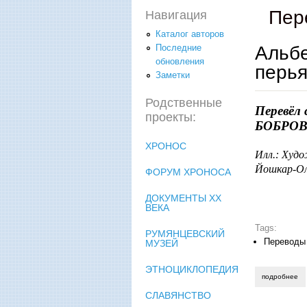
Пер
Навигация
Каталог авторов
Альбе
Последние
обновления
перь
Заметки
Родственные
Перевёл 
проекты:
БОБРО
ХРОНОС
Илл.: Худо
Йошкар-Ол
ФОРУМ ХРОНОСА
ДОКУМЕНТЫ XX
ВЕКА
Tags:
РУМЯНЦЕВСКИЙ
Переводы
МУЗЕЙ
ЭТНОЦИКЛОПЕДИЯ
подробнее
о 
СЛАВЯНСТВО