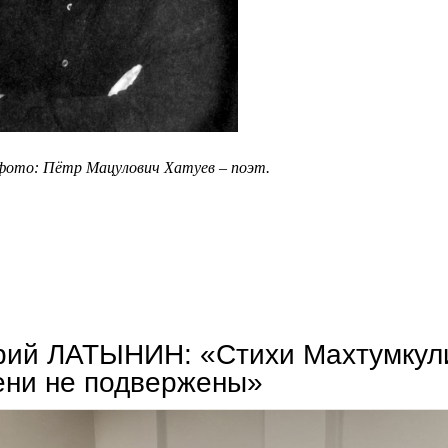
фото: Пётр Мацулович Хатуев – поэт.
пётр хатуев. высшее чувство
рий ЛАТЫНИН: «Стихи Махтумкул
ени не подвержены»