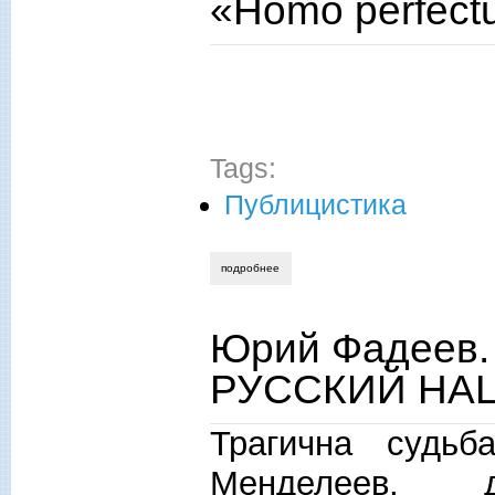
«Homo perfect
Tags:
Публицистика
подробнее
о «homo perfectus» - «человек соверш
Юрий Фадеев
РУССКИЙ НА
Трагична судь
Менделеев, 