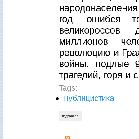
народонаселения
год, ошибся т
великороссов
миллионов че
революцию и Гра
войны, подлые 9
трагедий, горя и 
Tags:
Публицистика
подробнее
о юрий фадеев. национальная идея и 