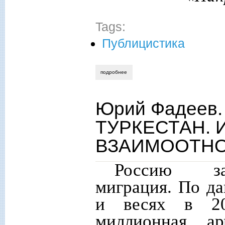
Tags:
Публицистика
подробнее
о удар в спину
Юрий Фадеев
ТУРКЕСТАН. 
ВЗАИМООТН
Россию зах
миграция. По д
и весях в 20
миллионная ар