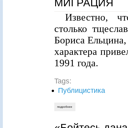
МИГРАЦИЯ
Известно, ч
столько тщеслав
Бориса Ельцина,
характера приве
1991 года.
Tags:
Публицистика
подробнее
о юрий фадеев. россия: репатриация и
«Бойтесь дана