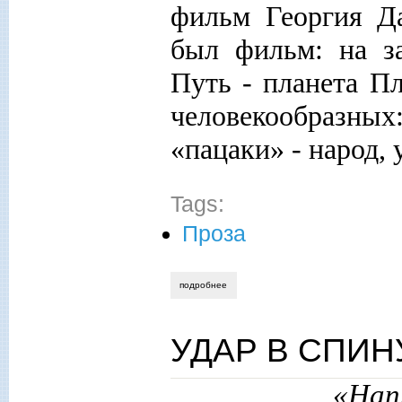
фильм Георгия Да
был фильм: на з
Путь - планета П
человекообразных
«пацаки» - народ,
Tags:
Проза
подробнее
о «homo perfectus» - «человек соверше
УДАР В СПИН
«Напр