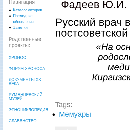
Фадеев Ю.И.
Навигация
Каталог авторов
Последние
Русский врач 
обновления
Заметки
постсоветской
Родственные
«На осн
проекты:
родосл
ХРОНОС
меди
ФОРУМ ХРОНОСА
Киргизс
ДОКУМЕНТЫ XX
ВЕКА
РУМЯНЦЕВСКИЙ
МУЗЕЙ
Tags:
ЭТНОЦИКЛОПЕДИЯ
Мемуары
СЛАВЯНСТВО