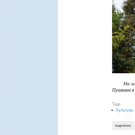
На ил
Пушкина в
Tags:
Культура
подробнее
о 