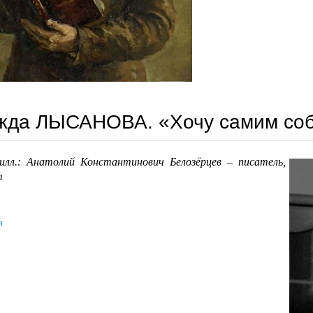
жда ЛЫСАНОВА. «Хочу самим со
илл.: Анатолий Константинович Белозёрцев – писатель,
т
я
надежда лысанова. «хочу самим собою быть я…»