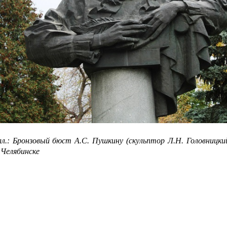
л.: Бронзовый бюст А.С. Пушкину (скульптор Л.Н. Головницкий
 Челябинске
надежда лысанова. пушкин – это святое!