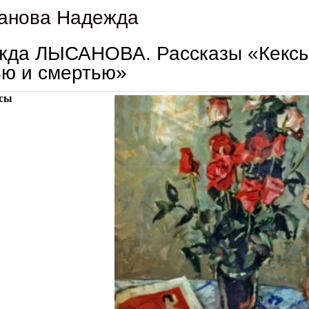
анова Надежда
жда ЛЫСАНОВА. Рассказы «Кексы
ью и смертью»
сы
надежда лысанова. рассказы «кексы», «испытание жизнью и смертью»