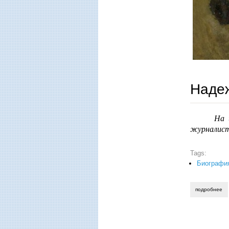
Наде
На 
журналис
Tags:
Биографи
подробнее
о 