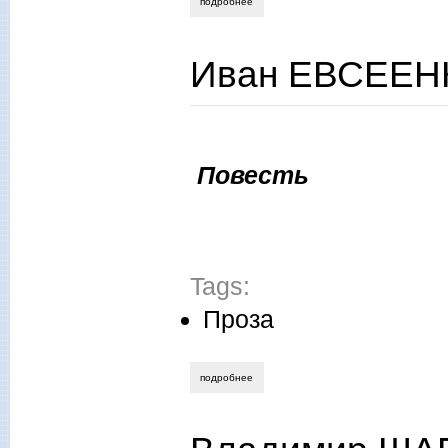
подробнее
о дмитрий скурихин. рэгги-виллэдж
Иван ЕВСЕЕНК
Повесть
Tags:
Проза
подробнее
о иван евсеенко. трясина