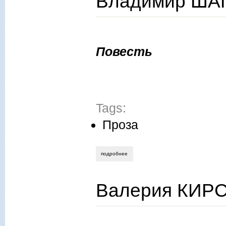
Владимир ША
Повесть
Tags:
Проза
подробнее
о владимир шапко. парус
Валерия КИР