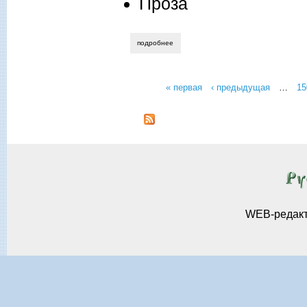
Проза
подробнее
о борислав заречный. про червяков
« первая
‹ предыдущая
…
15
Страницы
WEB-редак