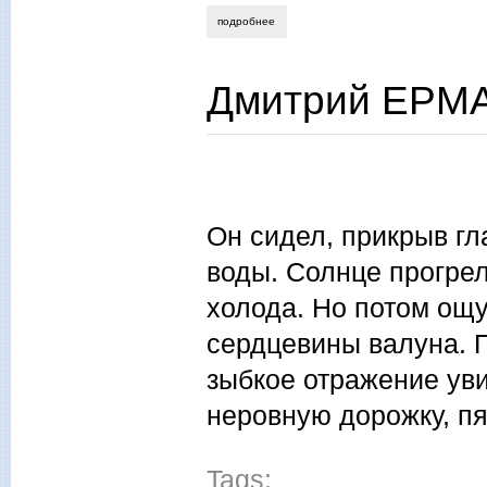
подробнее
о иван евсеенко. учительница начальны
Дмитрий ЕРМА
Он сидел, прикрыв гл
воды. Солнце прогрел
холода. Но потом ощу
сердцевины валуна. П
зыбкое отражение уви
неровную дорожку, п
Tags: