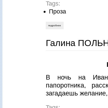
Tags:
Проза
подробнее
о александр арцибашев. кулек семечек 
Галина ПОЛЬН
В ночь на Ивана
папоротника, рас
загадаешь желание,
Tags: