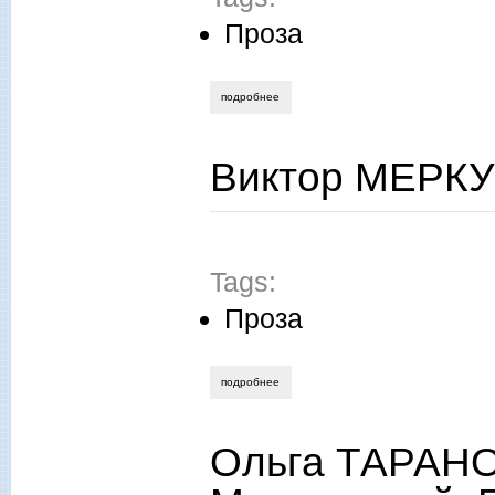
Проза
подробнее
о галина польняк. лучик солнца
Виктор МЕРКУ
Tags:
Проза
подробнее
о виктор меркушев. забытый петербург
Ольга ТАРАНОВ