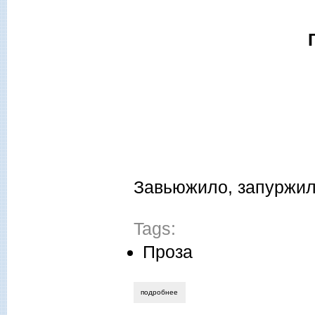
Завьюжило, запуржил
Tags:
Проза
подробнее
о татьяна сайгушева. голубка сизокрыл