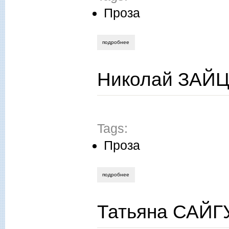
Проза
подробнее
о ольга таранова. белая часовня княгин
Николай ЗАЙЦ
Tags:
Проза
подробнее
о николай зайцев. церковь
Татьяна САЙГ