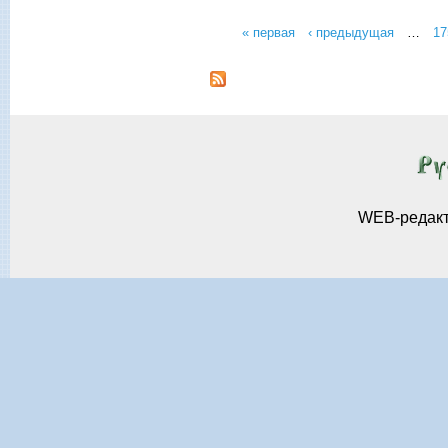
« первая
‹ предыдущая
…
17
Страницы
WEB-редак