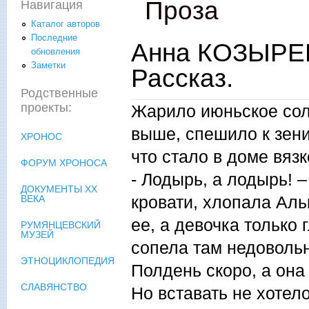
Проза
Навигация
Каталог авторов
Последние
Анна КОЗЫРЕВ
обновления
Заметки
Рассказ.
Родственные
проекты:
Жарило июньское сол
выше, спешило к зени
ХРОНОС
что стало в доме вязк
ФОРУМ ХРОНОСА
- Лодырь, а лодырь! 
ДОКУМЕНТЫ XX
кровати, хлопала Аль
ВЕКА
ее, а девочка только
РУМЯНЦЕВСКИЙ
МУЗЕЙ
сопела там недовольно
ЭТНОЦИКЛОПЕДИЯ
Полдень скоро, а она 
СЛАВЯНСТВО
Но вставать не хотело