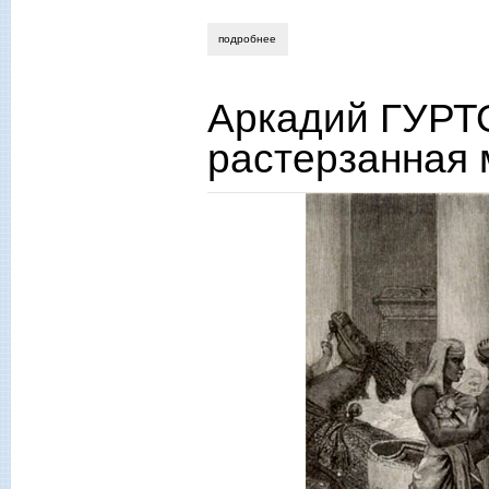
подробнее
о аркадий гуртовцев. жизнь, идеи и см
Аркадий ГУРТ
растерзанная 