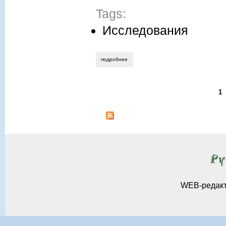
Tags:
Исследования
подробнее
о юрий говердовский. от казахских сте
1
Страницы
WEB-редак