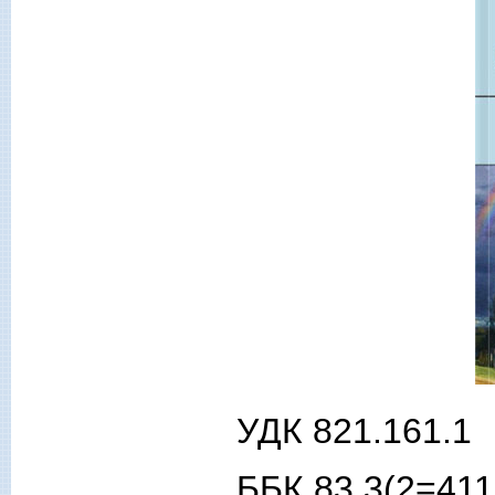
УДК 821.161.1
ББК 83.3(2=411