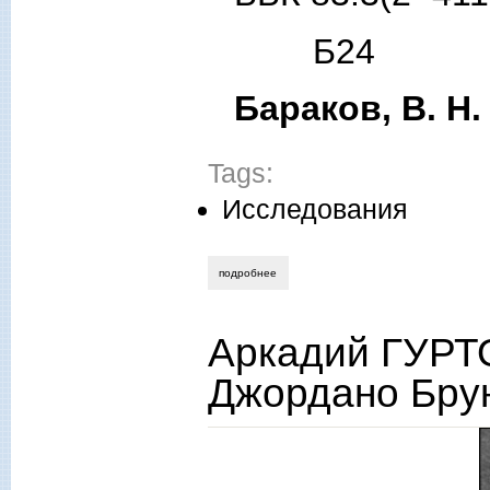
Б24
Бараков, В. Н.
Tags:
Исследования
подробнее
о виктор бараков. классика и современ
Аркадий ГУРТ
Джордано Брун