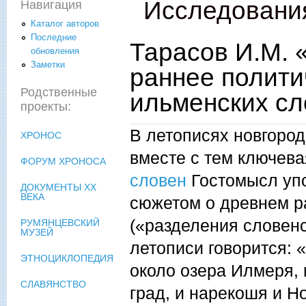
Исследовани
Навигация
Каталог авторов
Последние
Тарасов И.М. 
обновления
Заметки
раннее полити
Родственные
ильменских сл
проекты:
В летописях новгоро
ХРОНОС
вместе с тем ключев
ФОРУМ ХРОНОСА
словен
Гостомысл упо
ДОКУМЕНТЫ XX
ВЕКА
сюжетом о древнем р
(«разделения словенс
РУМЯНЦЕВСКИЙ
МУЗЕЙ
летописи говорится:
ЭТНОЦИКЛОПЕДИЯ
около озера Илмеря,
СЛАВЯНСТВО
град, и нарекошя и Н