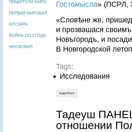
ПРАВИТЕЛИ МИРА
Гостомысла
» (ПСРЛ, 
ПЕРВАЯ МИРОВАЯ
«Словѣне же, пришед
АПСУАРА
и прозвашася своимъ
ВОЙНА 1812 ГОДА
Новъгородъ, и посади
МОСКОВИЯ
В Новгородской летоп
Tags:
Исследования
подробнее
о тарасов и.м. «старейшина» гостомыс
Тадеуш ПАНЕЦ
отношении Пол