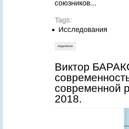
союзников...
Tags:
Исследования
подробнее
о тадеуш панецкий. позиция франции в
Виктор БАРАКО
современност
современной р
2018.