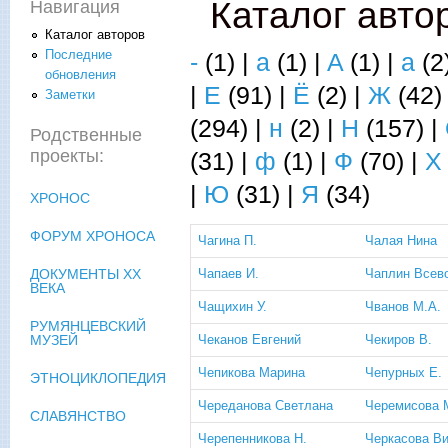
Каталог авто
Навигация
Каталог авторов
Последние
-
(1)
|
a
(1)
|
A
(1)
|
а
(2
обновления
|
Е
(91)
|
Ё
(2)
|
Ж
(42
Заметки
(294)
|
н
(2)
|
Н
(157)
|
Родственные
проекты:
(31)
|
ф
(1)
|
Ф
(70)
|
Х
|
Ю
(31)
|
Я
(34)
ХРОНОС
ФОРУМ ХРОНОСА
Чагина П.
Чалая Нина
Чапаев И.
Чаплин Всев
ДОКУМЕНТЫ XX
ВЕКА
Чащихин У.
Чванов М.А.
РУМЯНЦЕВСКИЙ
Чеканов Евгений
Чекиров В.
МУЗЕЙ
Чепикова Марина
Чепурных Е.
ЭТНОЦИКЛОПЕДИЯ
Череданова Светлана
Черемисова 
СЛАВЯНСТВО
Черепенникова Н.
Черкасова Ви