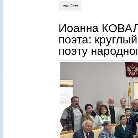
подробнее
о ирина ушакова. возвращение русской
Иоанна КОВАЛ
поэта: круглы
поэту народно