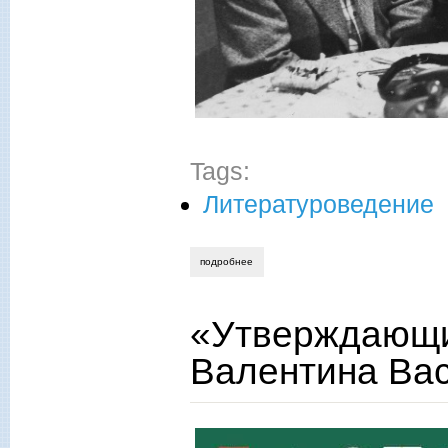
Tags:
Литературоведение
подробнее
о эрнст сафонов. отсвет того большого 
«Утверждающий
Валентина Ва