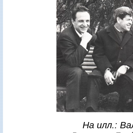
На илл.: В