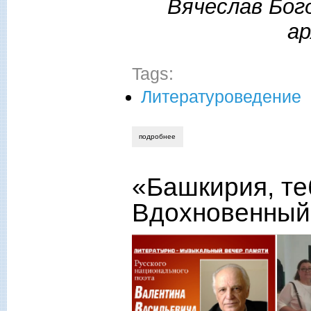
Вячеслав Богд
ар
Tags:
Литературоведение
подробнее
о талант, судьба и родина
«Башкирия, те
Вдохновенный