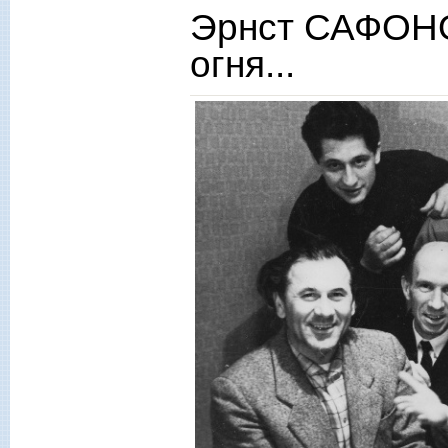
Эрнст САФОНО
огня...