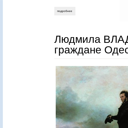
подробнее
о лидия сычева. аплодисменты пушкину
Людмила ВЛА
граждане Оде