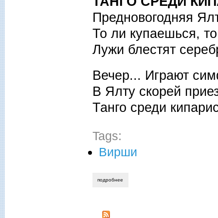
ТАНГО СРЕДИ КИ
Предновогодняя Ялт
То ли купаешься, т
Лужи блестят сереб
Вечер... Играют си
В Ялту скорей прие
Танго среди кипарис
Tags:
Вирши
подробнее
о елена громова. дует ветер далёких 