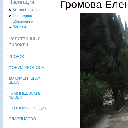
Громова Еле
Навигация
Каталог авторов
Последние
обновления
Заметки
Родственные
проекты:
ХРОНОС
ФОРУМ ХРОНОСА
ДОКУМЕНТЫ XX
ВЕКА
РУМЯНЦЕВСКИЙ
МУЗЕЙ
ЭТНОЦИКЛОПЕДИЯ
СЛАВЯНСТВО