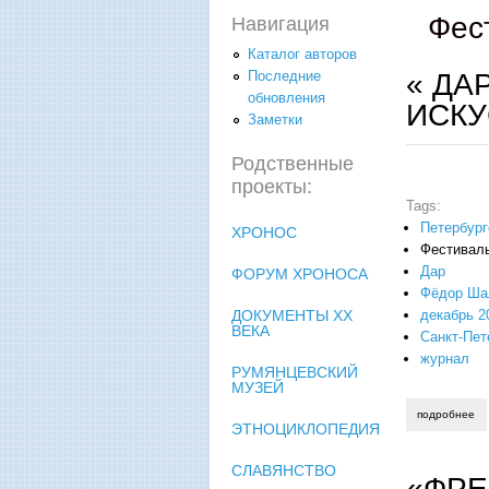
Фес
Навигация
Каталог авторов
« ДА
Последние
обновления
ИСКУ
Заметки
Родственные
проекты:
Tags:
Петербург
ХРОНОС
Фестивал
Дар
ФОРУМ ХРОНОСА
Фёдор Ша
декабрь 20
ДОКУМЕНТЫ XX
ВЕКА
Санкт-Пет
журнал
РУМЯНЦЕВСКИЙ
МУЗЕЙ
подробнее
о 
ЭТНОЦИКЛОПЕДИЯ
СЛАВЯНСТВО
«ФРЕ