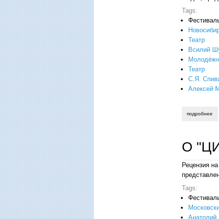
Tags:
Фестивал
Новосиби
Театр
Всилий Ш
Молодёжны
Театр
С.Я. Спив
Алексей 
подробнее
о 
О "Ц
Рецензия на
представлен
Tags:
Фестивал
Московски
Анатолий