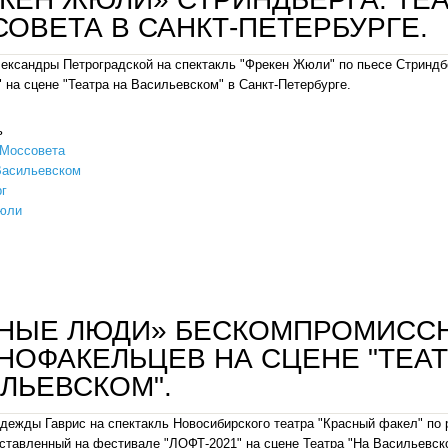
ОВЕТА В САНКТ-ПЕТЕРБУРГЕ.
ександры Петроградской на спектакль "Фрекен Жюли" по пьесе Стриндб
 на сцене "Театра на Васильевском" в Санкт-Петербурге.
ь
 Моссовета
Васильевском
г
юли
«фрекен жюли» стриндберга. театр имени моссовета в санкт-петербурге.
ДНЫЕ ЛЮДИ» БЕСКОМПРОМИСС
НОФАКЕЛЬЦЕВ НА СЦЕНЕ "ТЕАТ
ЛЬЕВСКОМ".
дежды Гаврис на спектакль Новосибирского театра "Красный факел" п
ставленный на фестивале "ЛОФТ-2021" на сцене Театра "На Васильевско