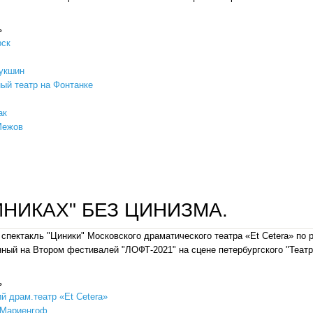
ь
рск
укшин
й театр на Фонтанке
ак
Межов
«чудные люди» бескомпромиссных краснофакельцев на сцене "театра на васильевском".
ИНИКАХ" БЕЗ ЦИНИЗМА.
 спектакль "Циники" Московского драматического театра «Et Сetera» по
ный на Втором фестивалей "ЛОФТ-2021" на сцене петербургского "Театр
ь
й драм.театр «Et Сetera»
 Мариенгоф