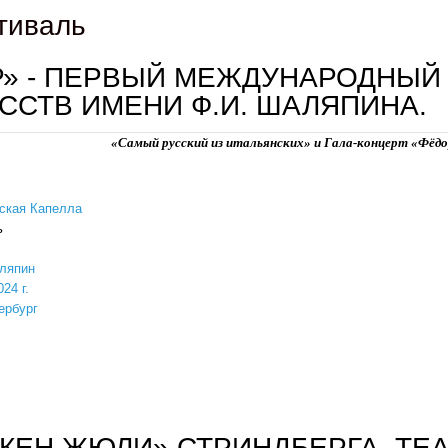
тиваль
Р» - ПЕРВЫЙ МЕЖДУНАРОДНЫЙ
ССТВ ИМЕНИ Ф.И. ШАЛЯПИНА.
«Самый русский из итальянских» и Гала-концерт «Ф
ё
д
ская Капелла
ь
ляпин
24 г.
ербург
« дар» - первый международный фестиваль искусств имени ф.и. шаляпина.
КЕН ЖЮЛИ» СТРИНДБЕРГА. ТЕ