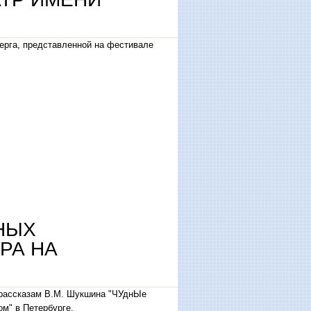
ерга, представленной на фестивале
НЫХ
РА НА
о рассказам В.М. Шукшина "ЧУднЫе
м" в Петербурге.