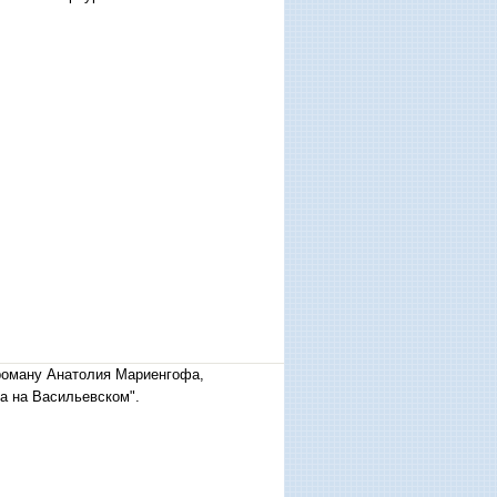
 роману Анатолия Мариенгофа,
а на Васильевском".