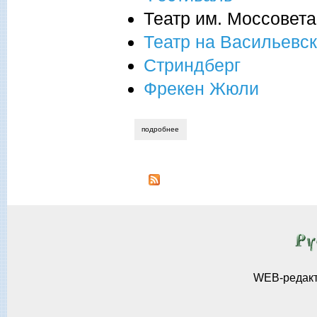
Театр им. Моссовета
Театр на Васильевс
Стриндберг
Фрекен Жюли
подробнее
о «фрекен жюли» стриндберга. театр и
WEB-редак