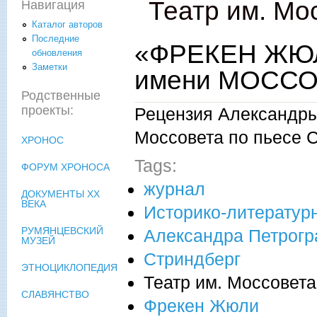
Театр им. Мо
Навигация
Каталог авторов
Последние
«ФРЕКЕН ЖЮЛ
обновления
Заметки
имени МОССОВ
Родственные
проекты:
Рецензия Александры 
Моссовета по пьесе 
ХРОНОС
Tags:
ФОРУМ ХРОНОСА
журнал
ДОКУМЕНТЫ XX
ВЕКА
Историко-литератур
РУМЯНЦЕВСКИЙ
Александра Петрогр
МУЗЕЙ
Стриндберг
ЭТНОЦИКЛОПЕДИЯ
Театр им. Моссовета
СЛАВЯНСТВО
Фрекен Жюли