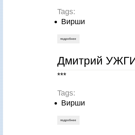
Tags:
Вирши
подробнее
о игорь белов. путая времена.
Дмитрий УЖГИ
***
Tags:
Вирши
подробнее
о дмитрий ужгин. …и нет иных миров.