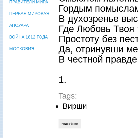
ПРАВИТЕЛИ МИРА
Гордым помыслам
ПЕРВАЯ МИРОВАЯ
В духозренье выс
АПСУАРА
Где Любовь Твоя 
Простоту без пес
ВОЙНА 1812 ГОДА
Да, отринувши ме
МОСКОВИЯ
В честной правде
1.
Tags:
Вирши
подробнее
о алексей бердников - некий муж, или 