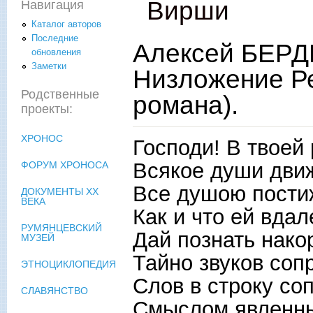
Вирши
Навигация
Каталог авторов
Последние
Алексей БЕРД
обновления
Заметки
Низложение Ре
Родственные
романа).
проекты:
ХРОНОС
Господи! В твоей 
Всякое души дви
ФОРУМ ХРОНОСА
Все душою пости
ДОКУМЕНТЫ XX
ВЕКА
Как и что ей вдал
РУМЯНЦЕВСКИЙ
Дай познать нако
МУЗЕЙ
Тайно звуков соп
ЭТНОЦИКЛОПЕДИЯ
Слов в строку со
СЛАВЯНСТВО
Смыслом явленны