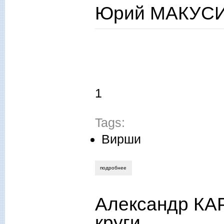
Юрий МАКУСИ
1
Tags:
Вирши
подробнее
о юрий макусинский. древо.
Александр КА
круги.