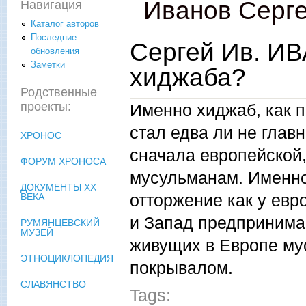
Иванов Серг
Навигация
Каталог авторов
Последние
Сергей Ив. ИВ
обновления
Заметки
хиджаба?
Родственные
проекты:
Именно хиджаб, как 
стал едва ли не глав
ХРОНОС
сначала европейской,
ФОРУМ ХРОНОСА
мусульманам. Именно
ДОКУМЕНТЫ XX
отторжение как у евр
ВЕКА
и Запад предпринима
РУМЯНЦЕВСКИЙ
МУЗЕЙ
живущих в Европе му
ЭТНОЦИКЛОПЕДИЯ
покрывалом.
СЛАВЯНСТВО
Tags: