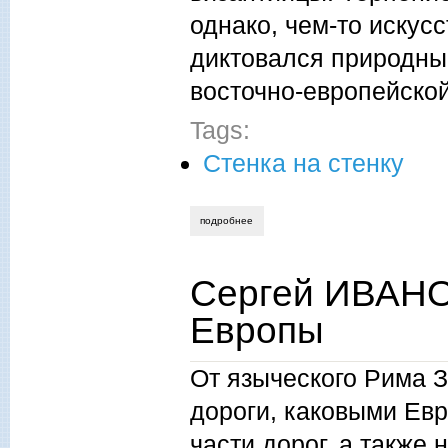
однако, чем-то искус
диктовался природны
восточно-европейской
Tags:
Стенка на стенку
подробнее
о сергей иванов. евроремонт в правос
Сергей ИВАНО
Европы
От языческого Рима З
дороги, каковыми Евр
части дорог, а также