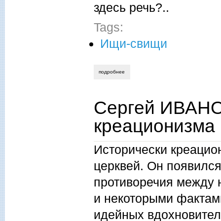
здесь речь?..
Tags:
Ищи-свищи
подробнее
о сергей ив. иванов. биологическая ис
Сергей ИВАНО
креационизма
Исторически креацион
церквей. Он появился
противоречия между 
и некоторыми фактам
идейных вдохновител