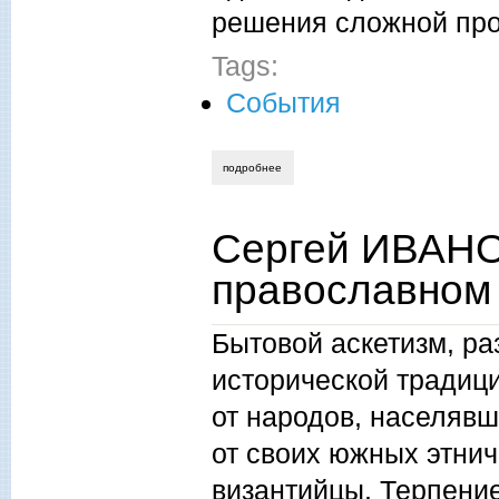
решения сложной пр
Tags:
События
подробнее
о сергей иванов. подводные камни кре
Сергей ИВАНО
православном
Бытовой аскетизм, р
исторической традиц
от народов, населяв
от своих южных этнич
византийцы. Терпение