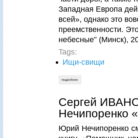
Западная Европа дей
всей», однако это во
преемственности. Это
небесные" (Минск), 20
Tags:
Ищи-свищи
подробнее
о сергей иванов. византийское прошло
Сергей ИВАНО
Нечипоренко 
Юрий Нечипоренко см