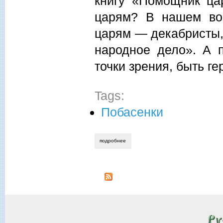
книгу «Помощник ца
царям? В нашем во
царям — декабристы,
народное дело». А 
точки зрения, быть ге
Tags:
Побасенки
подробнее
о сергей иванов. о книге юрия нечипо