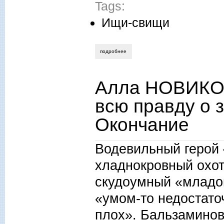
Tags:
Ищи-свищи
подробнее
о алла новикова-строганова. сказать 
Алла НОВИКО
всю правду о 
Окончание
Водевильный геро
хладнокровный охот
скудоумный
«м
ладо
«умом-то недостато
плох».
Бальзаминов 