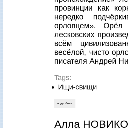
провинции как кор
нередко подчёрк
орловцем». Орёл 
лесковских произве
всём цивилизов
весёлой, чисто орл
писателя Андрей Ни
Tags:
Ищи-свищи
подробнее
о алла новикова-строганова. «быль с
Алла НОВИКО