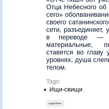
Отца Небесного об 
сего» оболваниван
своего сатанинског
сети, разъединяет,
в переводе — ра
материальные, п
ставятся во главу 
уровнях, душа слепн
телом.
Tags:
Ищи-свищи
подробнее
о алла новикова-строганова. «метр та