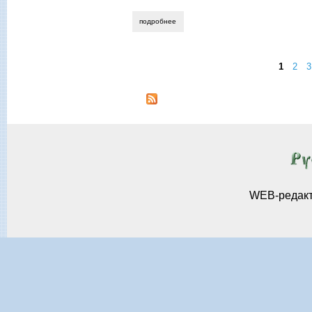
подробнее
о алла новикова-строганова. образ ст
1
2
3
Страницы
WEB-редак