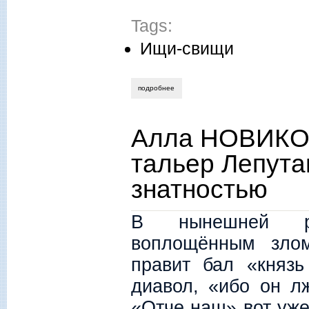
Tags:
Ищи-свищи
подробнее
о вячеслав смирнов. далёкий собеседни
Алла НОВИКО
тальер Лепут
знатностью
В нынешней реа
воплощённым злом
правит бал «княз
диавол, «ибо он л
«Отче наш» вот уже