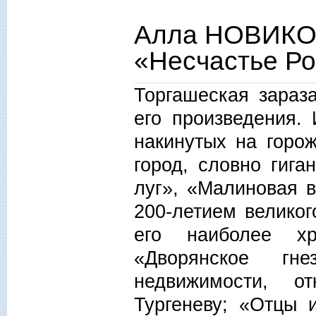
Алла НОВИКО
«Несчастье Р
Торгашеская зараз
его произведения.
накинутых на горож
город, словно гига
луг», «Малиновая 
200-летием велико
его наиболее хр
«Дворянское гн
недвижимости, о
Тургеневу; «Отцы 