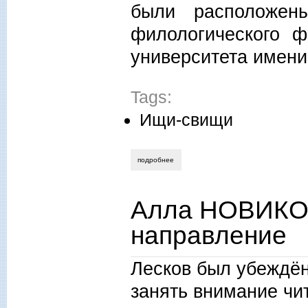
были расположен
филологического ф
университета имени
Tags:
Ищи-свищи
подробнее
о алла новикова-строганова. «несчаст
Алла НОВИКО
направление
Лесков был убеждён
занять внимание чит