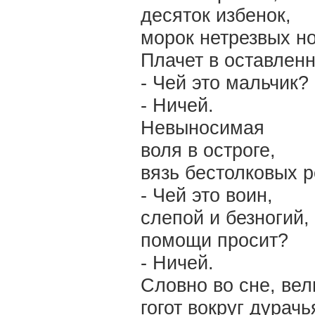
десяток избенок,
морок нетрезвых но
Плачет в оставлен
- Чей это мальчик?
- Ничей.
Невыносимая
воля в остроге,
вязь бестолковых р
- Чей это воин,
слепой и безногий,
помощи просит?
- Ничей.
Словно во сне, вел
гогот вокруг дурачь