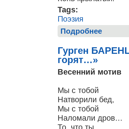
Tags:
Поэзия
Подробнее
о Игорь ИВАНЧ
Гурген БАРЕНЦ
горят…»
Весенний мотив
Мы с тобой
Натворили бед,
Мы с тобой
Наломали дров…
То, что ты