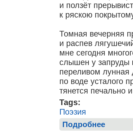
и ползёт прерывис
к ряскою покрытому
Томная вечерняя п
и распев лягушечий
мне сегодня многог
слышен у запруды 
переливом лунная
по воде усталого п
тянется печально и
Tags:
Поэзия
Подробнее
о Татьяна КА