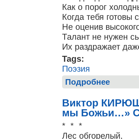
Как о порог холодн
Когда тебя готовы 
Не оценив высокого
Талант не нужен с
Их раздражает даже
Tags:
Поэзия
Подробнее
о Виктор РУБЦ
Виктор КИРЮШ
мы Божьи…» С
* * *
Лес обгорелый,