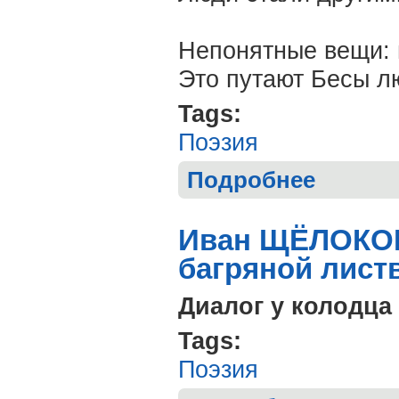
Непонятные вещи: 
Это путают Бесы л
Tags:
Поэзия
Подробнее
о Дмитрий СТР
прилетаю…» С
Иван ЩЁЛОКОВ
багряной лист
Диалог у колодца
Tags:
Поэзия