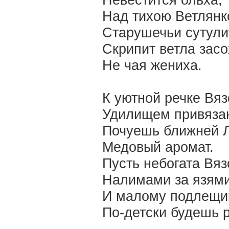
Невестится ольха,
Над тихою Ветлян
Старушечьи сутули
Скрипит ветла зас
Не чая жениха.
К уютной речке Вяз
Удилищем привяза
Почуешь ближней 
Медовый аромат.
Пусть небогата Вяз
Налимами за язями
И малому подлещи
По-детски будешь 