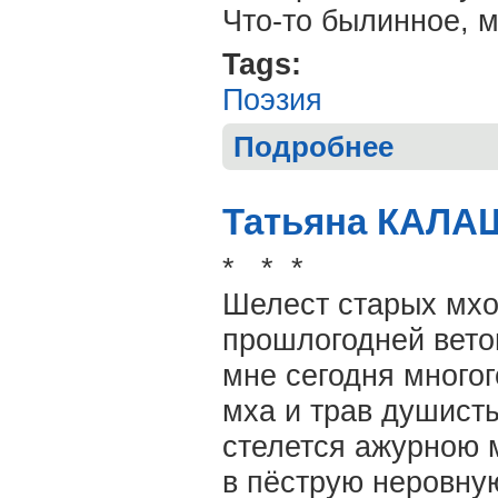
Что-то былинное, м
Tags:
Поэзия
Подробнее
о Александр 
Татьяна КАЛА
* * *
Шелест старых мхо
прошлогодней вето
мне сегодня многог
мха и трав душист
стелется ажурною 
в пёструю неровну