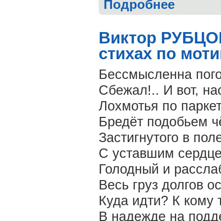
Подробнее
о Иван ЩЁЛОК
Виктор РУБЦОВ
стихах по мот
Бессмысленна пог
Сбежал!.. И вот, н
Лохмотья по парке
Бредёт подобьем чё
Застигнутого в пол
С уставшим сердц
Голодный и рассла
Весь груз долгов 
Куда идти? К кому 
В надежде на подд