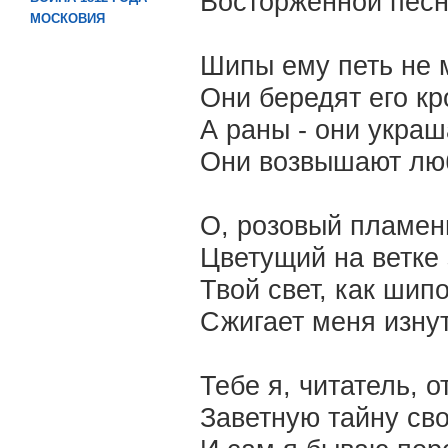
Восторженной песн
МОСКОВИЯ
Шипы ему петь не 
Они бередят его кр
А раны - они украш
Они возвышают лю
О, розовый пламен
Цветущий на ветке 
Твой свет, как шип
Сжигает меня изну
Тебе я, читатель, 
Заветную тайну св