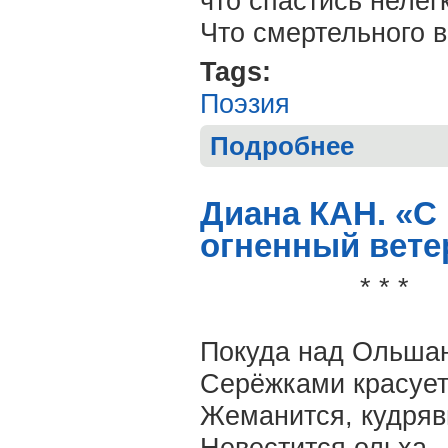
что спастись нелег
Что смертельного 
Tags:
Поэзия
Подробнее
о Юрий ПЕРМИ
Диана КАН. «С
огненный вете
* * *
Покуда над Ольша
Серёжками красует
Жеманится, кудряв