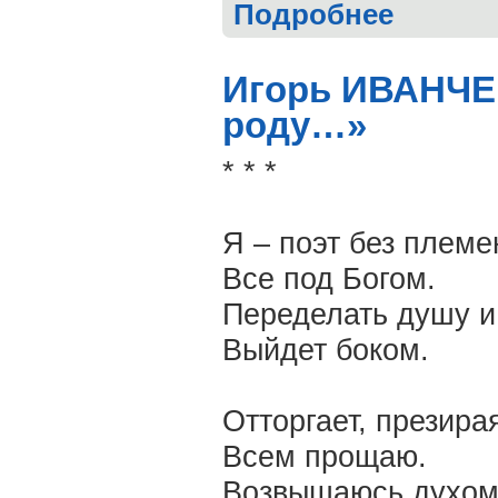
Подробнее
о Галина ЯКУ
Игорь ИВАНЧЕН
роду…»
* * *
Я – поэт без племе
Все под Богом.
Переделать душу и
Выйдет боком.
Отторгает, презира
Всем прощаю.
Возвышаюсь духом 