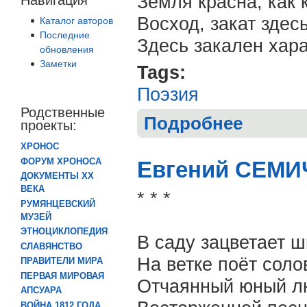
Земля красн
Восход, закат здес
Каталог авторов
Последние
Здесь закален хара
обновления
Заметки
Tags:
Поэзия
Родственные
Подробнее
о Михаил БОН
проекты:
ХРОНОС
ФОРУМ ХРОНОСА
Евгений СЕМИЧ
ДОКУМЕНТЫ XX
ВЕКА
* * *
РУМЯНЦЕВСКИЙ
МУЗЕЙ
ЭТНОЦИКЛОПЕДИЯ
В саду зацветает ш
СЛАВЯНСТВО
На ветке поёт соло
ПРАВИТЕЛИ МИРА
ПЕРВАЯ МИРОВАЯ
Отчаянный юный л
АПСУАРА
ВОЙНА 1812 ГОДА