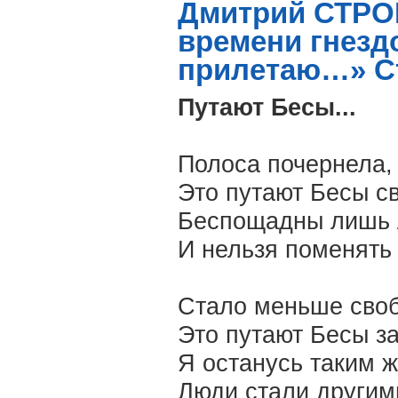
Дмитрий СТРОГ
времени гнездо
прилетаю…» С
Путают Бесы...
Полоса почернела, 
Это путают Бесы св
Беспощадны лишь л
И нельзя поменять 
Стало меньше своб
Это путают Бесы з
Я останусь таким ж
Люди стали другим