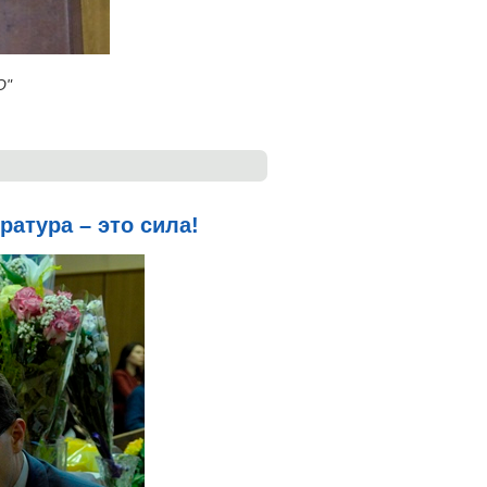
О"
атура – это сила!