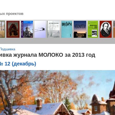
ых проектов
сь
Подшивка
вка журнала МОЛОКО за 2013 год
№ 12 (декабрь)