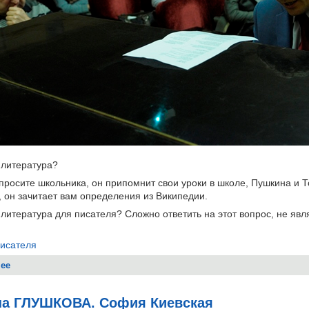
 литература?
просите школьника, он припомнит свои уроки в школе, Пушкина и Т
 он зачитает вам определения из Википедии.
 литература для писателя? Сложно ответить на этот вопрос, не яв
писателя
ее
о Ольга СЕДЫХ. Юбилейный вечер «МОЛОКА»: литература – это с
на ГЛУШКОВА. София Киевская