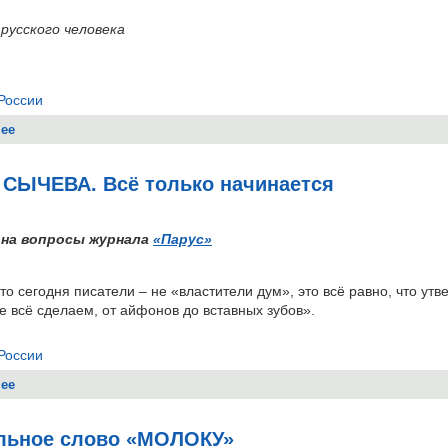
 русского человека
России
ее
о Алексей КУХАРЕВ. Куда идёт село – совесть России?
 СЫЧЕВА. Всё только начинается
на вопросы журнала
«Парус»
что сегодня писатели – не «властители дум», это всё равно, что ут
е всё сделаем, от айфонов до вставных зубов».
России
ее
о Лидия СЫЧЕВА. Всё только начинается
льное слово «МОЛОКУ»