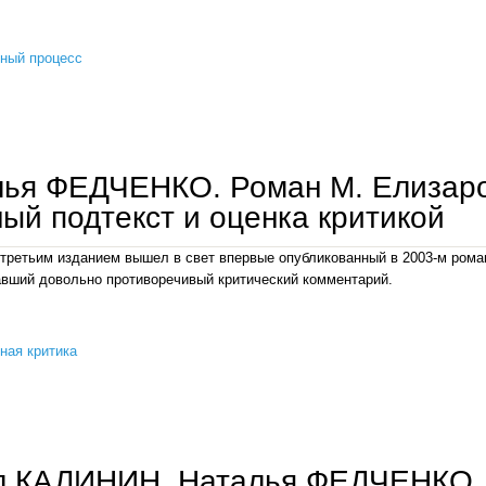
ный процесс
наталья федченко. «не покинет мир удивление...» к проблеме школьного изучения литерату
ья ФЕДЧЕНКО. Роман М. Елизаро
ый подтекст и оценка критикой
 третьим изданием вышел в свет впервые опубликованный в 2003-м рома
вший довольно противоречивый критический комментарий.
ная критика
наталья федченко. роман м. елизарова «pasternak»: идейный подтекст и оценка критикой
л КАЛИНИН, Наталья ФЕДЧЕНКО.