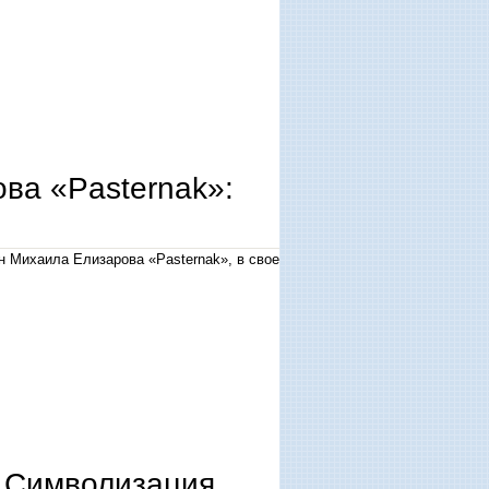
ры в контексте статей ю.и. селезнева
ва «Pasternak»:
н Михаила Елизарова «Pasternak», в свое
 Символизация