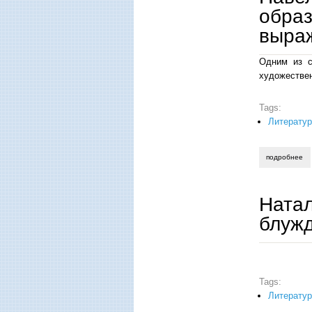
образ
выра
Одним из с
художествен
Tags:
Литерату
подробнее
о 
Ната
блуж
Tags:
Литератур