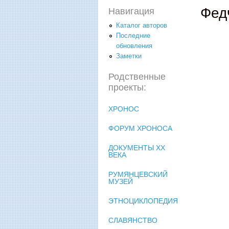
Фед
Навигация
Каталог авторов
Последние
обновления
Заметки
Родственные
проекты:
ХРОНОС
ФОРУМ ХРОНОСА
ДОКУМЕНТЫ XX
ВЕКА
РУМЯНЦЕВСКИЙ
МУЗЕЙ
ЭТНОЦИКЛОПЕДИЯ
СЛАВЯНСТВО