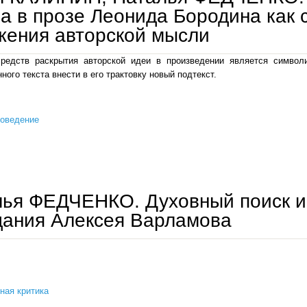
а в прозе Леонида Бородина как 
жения авторской мысли
редств раскрытия авторской идеи в произведении является символ
ного текста внести в его трактовку новый подтекст.
роведение
павел калинин, наталья федченко. символизация образа в прозе леонида бородина как ср
лья ФЕДЧЕНКО. Духовный поиск и
дания Алексея Варламова
ная критика