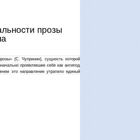
льности прозы
на
розы» (С. Чупринин), сущность которой
оначально проявлявшее себя как антипод
еменем это направление утратило единый
а «библиотекарь»).