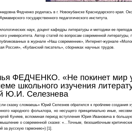
нидовна Федченко родилась в г. Новокубанске Краснодарского края. Ок
Армавирского государственного педагогического института.
лологических наук, доцент кафедры литературы и методики ее препода
кого университета. Автор статей по вопросам современной литературы,
публикованных в журнале «Наш современник», Интернет-журнале «Молок
ая Россия», «Кубанский писатель», сборниках научных трудов.
ья ФЕДЧЕНКО. «Не покинет мир у
еме школьного изучения литерату
й Ю.И. Селезнева
сли сказку сломаешь» Юрий Селезнев обратился к проблеме создания х
онного народного фольклора, но несущего принципиально иные, несов
ергей Куняев, вспоминая период вступления Юрия Ивановича в большую 
змышление о современной сказке: «…Точным, безошибочным критически
ой за русскую гармонию») [1].