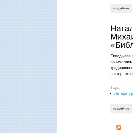
подробнее
о 
Ната
Михаи
«Библ
Складывавш
понималась 
традиционно
вектор, ото
Tags:
Литератур
подробнее
о 