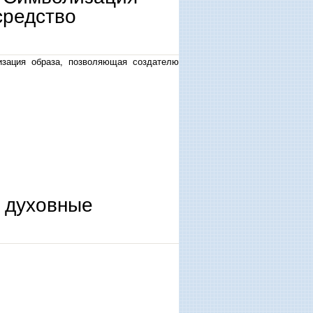
средство
изация образа, позволяющая создателю
едство выражения авторской мысли
 духовные