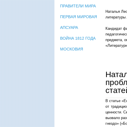
ПРАВИТЕЛИ МИРА
Наталья Лео
ПЕРВАЯ МИРОВАЯ
литературы 
АПСУАРА
Кандидат фи
педагогичес
ВОЙНА 1812 ГОДА
предмета, о
«Литературн
МОСКОВИЯ
Натал
пробл
стате
В статье «Е
от традици
ценности. С
вызвало ра
гнездо» («Б