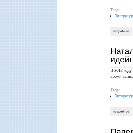
Tags:
Литератур
подробнее
о 
Натал
идейн
В 2012 году
время вызва
Tags:
Литератур
подробнее
о 
Паве