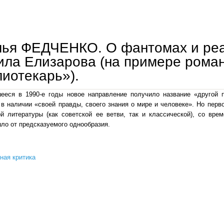
наталья федченко. духовный поиск и духовные блуждания алексея варламова
лья ФЕДЧЕНКО. О фантомах и реа
ла Елизарова (на примере рома
иотекарь»).
ееся в 1990-е годы новое направление получило название «другой п
в наличии «своей правды, своего знания о мире и человеке». Но перв
й литературы (как советской ее ветви, так и классической), со вр
шло от предсказуемого однообразия.
ная критика
наталья федченко. о фантомах и реальности прозы михаила елизарова (на примере роман