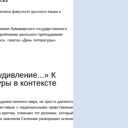
ончила факультет русского языка и
вания Армавирского государственного
 проблемам школьного преподавания
о», газетах «День литературы»,
дивление...» К
ры в контексте
удожественного мира, не просто далекого
местимые с национальными нравственные
критику, отмечает тот резонанс, который
м анализом Селезнев разворошил осиное