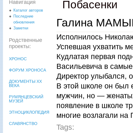
Побасенки
Навигация
Каталог авторов
Последние
Галина МАМЫ
обновления
Заметки
Исполнилось Николаю
Родственные
Успевшая ухватить м
проекты:
Кудлатая первая под
ХРОНОС
Васильевича в самые
ФОРУМ ХРОНОСА
Директор улыбался, 
ДОКУМЕНТЫ XX
В этой школе он был
ВЕКА
мужчин, но — женатых
РУМЯНЦЕВСКИЙ
МУЗЕЙ
появление в школе тр
ЭТНОЦИКЛОПЕДИЯ
многие возлагали на
СЛАВЯНСТВО
Tags: