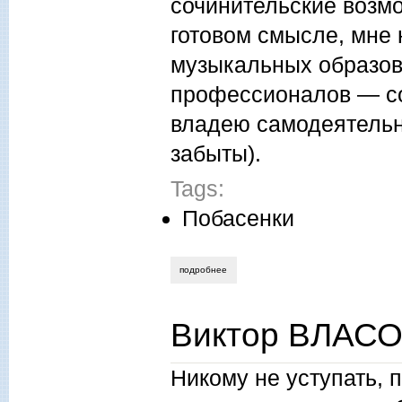
сочинительские возм
готовом смысле, мне
музыкальных образов,
профессионалов — со
владею самодеятельно
забыты).
Tags:
Побасенки
подробнее
о виктор брусницин. кстати, о музыке
Виктор ВЛАСО
Никому не уступать, 