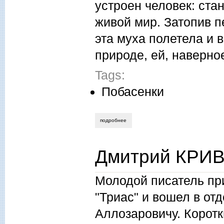
устроен человек: ста
живой мир. Затопив п
эта муха полетела и 
природе, ей, наверно
Tags:
Побасенки
подробнее
о анатолий казаков. у печки русской но
Дмитрий КРИВ
Молодой писатель пр
"Триас" и вошел в от
Аллозаровичу. Коротк