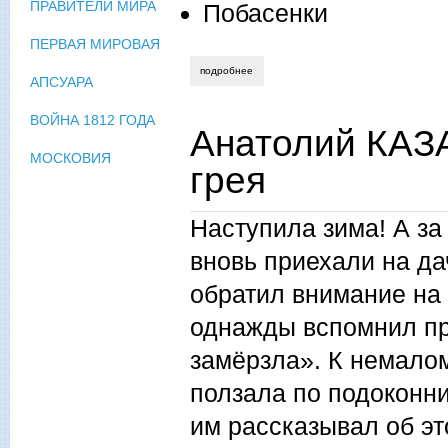
ПРАВИТЕЛИ МИРА
Побасенки
ПЕРВАЯ МИРОВАЯ
подробнее
о галина мамыко. конфуз
АПСУАРА
ВОЙНА 1812 ГОДА
Анатолий КАЗА
МОСКОВИЯ
грея
Наступила зима! А за
вновь приехали на дач
обратил внимание на 
однажды вспомнил пр
замёрзла». К немало
ползала по подоконник
им рассказывал об эт