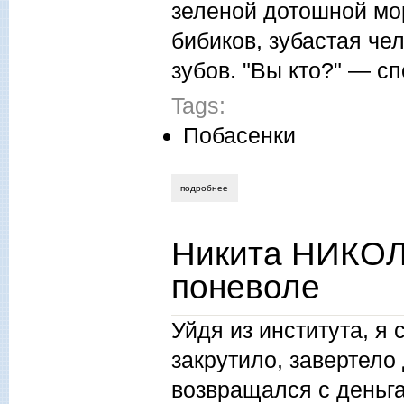
зеленой дотошной мор
бибиков, зубастая че
зубов. "Вы кто?" — с
Tags:
Побасенки
подробнее
о дмитрий кривенков. в "триасе"
Никита НИКОЛ
поневоле
Уйдя из института, я 
закрутило, завертело
возвращался с деньга