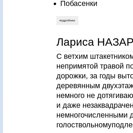
Побасенки
подробнее
о глеб нагорный. день города
Лариса НАЗАР
С ветхим штакетником
непримятой травой п
дорожки, за годы выт
деревянным двухэта
немного не дотягиваю
и даже незаквадраче
немногочисленными 
голоствольномуподле