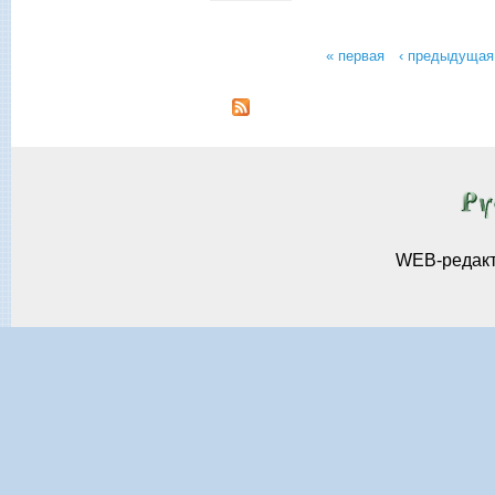
« первая
‹ предыдущая
Страницы
WEB-редак