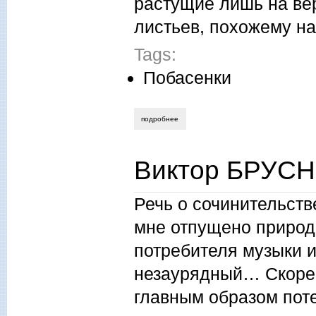
растущие лишь на ве
листьев, похожему н
Tags:
Побасенки
подробнее
о лариса назарова. царский подарок
Виктор БРУСН
Речь о сочинительств
мне отпущено природ
потребителя музыки 
незаурядный… Скорей 
главным образом пот