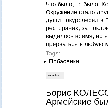
Что было, то было! К
Окружение стало друг
души покуролесил в 
ресторанах, за покло
выдалось время, но я
прерваться в любую м
Tags:
Побасенки
подробнее
о никита николаенко. вегетарианец по
Борис КОЛЕСОВ
Армейские бы