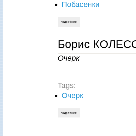
Побасенки
подробнее
о борис колесов. путешествие хорошее
Борис КОЛЕСО
Очерк
Tags:
Очерк
подробнее
о борис колесов. тайна писателя шишк