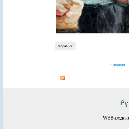
подробнее
о борис колесов. об игре страстей
« первая
Страницы
WEB-редак