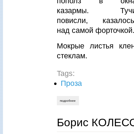
пополз в окн
казармы. Туч
повисли, казалось
над самой форточкой
Мокрые листья кле
стеклам.
Tags:
Проза
подробнее
о борис колесов. командирские пельме
Борис КОЛЕСО