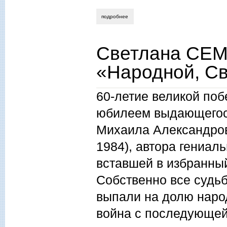
подробнее
о николай ивеншев. «здесь ногу постав
Светлана СЕМ
«Народной, С
60-летие великой поб
юбилеем выдающегося
Михаила Александров
1984), автора гениал
вставшей в избранны
Собственно все судь
выпали на долю народ
война с последующей