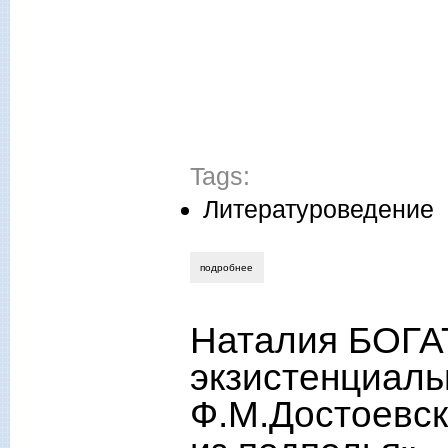
Tags:
Литературоведение
подробнее
о диана абашева. «любовный быт» и быт
Наталия БОГ
экзистенциаль
Ф.М.Достоевск