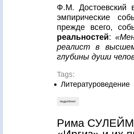
Ф.М. Достоевский 
эмпирические соб
прежде всего, со
реальностей
:
«Мен
реалист в высше
глубины души чело
Tags:
Литературоведение
подробнее
о виктор аксючиц, метафизика зла у ф.
Рима СУЛЕЙМ