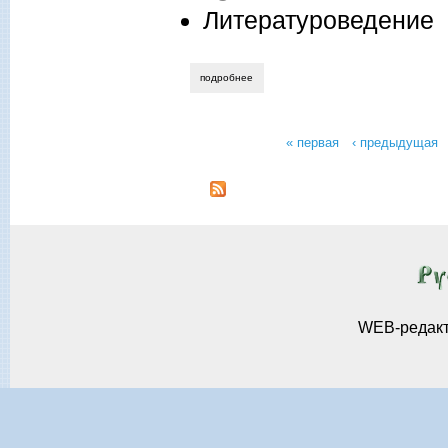
Литературоведение
подробнее
о евгения ливская. музы и демоны: жен
« первая
‹ предыдущая
Страницы
WEB-редак