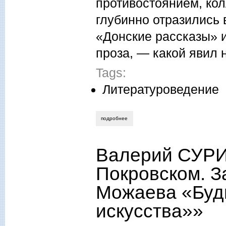
противостоянием, кол
глубинно отразились
«Донские рассказы» 
проза, — какой явил
Tags:
Литературоведение
подробнее
о светлана семенова. русский солдат 
Валерий СУРИ
Покровском. З
Можаева «Будн
искусства»»