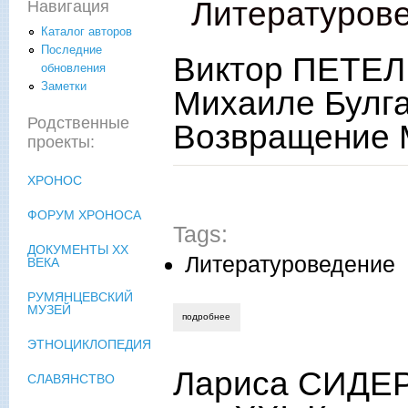
Литературов
Навигация
Каталог авторов
Последние
Виктор ПЕТЕЛИ
обновления
Заметки
Михаиле Булга
Родственные
Возвращение М
проекты:
ХРОНОС
ФОРУМ ХРОНОСА
Tags:
ДОКУМЕНТЫ XX
Литературоведение
ВЕКА
РУМЯНЦЕВСКИЙ
МУЗЕЙ
подробнее
о виктор петелин. одна из первых книг
ЭТНОЦИКЛОПЕДИЯ
Лариса СИДЕР.
СЛАВЯНСТВО