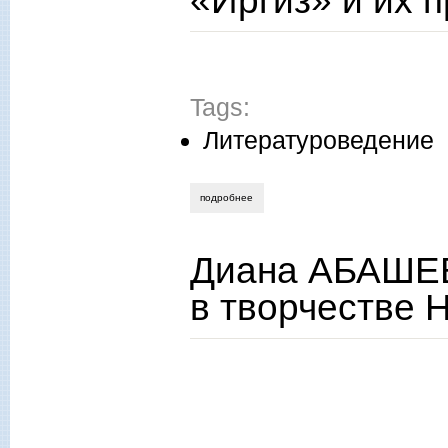
«Иргиз» и их 
Tags:
Литературоведение
подробнее
о рима сулейманова. герои романа «ир
Диана АБАШЕВ
в творчестве Н