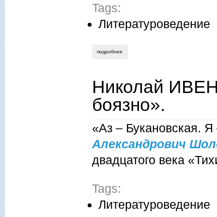
Tags:
Литературоведение
подробнее
о лариса сидер. две телеграммы. век xx
Николай ИВЕН
боязно».
«Аз – Букановская. Я
Александрович Шол
двадцатого века «Тих
Tags:
Литературоведение