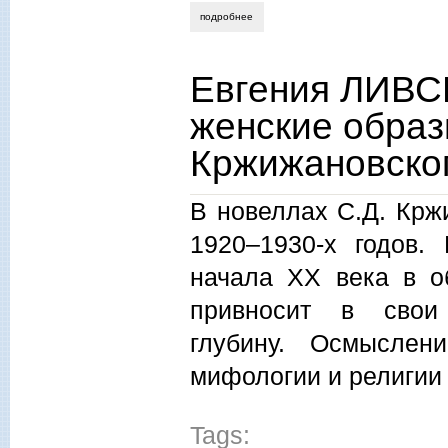
подробнее
о наталия богатырева. об экзистенциал
Евгения ЛИВС
женские образ
Кржижановског
В новеллах С.Д. Крж
1920–1930-х годов.
начала XX века в о
привносит в свои 
глубину. Осмыслен
мифологии и религии 
Tags: